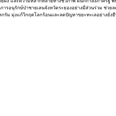
ายฝั่ง และความหลากหลายทางชีวภาพ ผนึกกำลังภาครัฐ พ
ารอนุรักษ์ป่าชายเลนจังหวัดระยองอย่างมีส่วนร่วม ช่ว
โลกรัม มุ่งแก้วิกฤตโลกร้อนและลดปัญหาขยะทะเลอย่างยั่งย