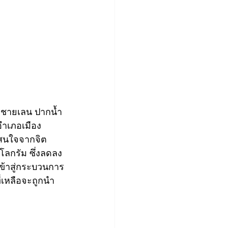
ป่าชายเลน ปากน้ำ
ำเภอเมือง 
มสนใจจากจิต
โลกรัม ซึ่งลดลง
เข้าสู่กระบวนการ
ี่เหลือจะถูกนำ