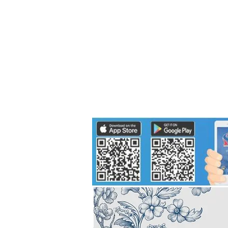
Politics
H-I-T-G
Knowledg
EEC
Eco Industrial Town-S