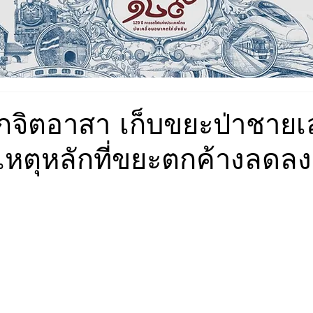
จิตอาสา เก็บขยะป่าชายเ
เหตุหลักที่ขยะตกค้างลดลง