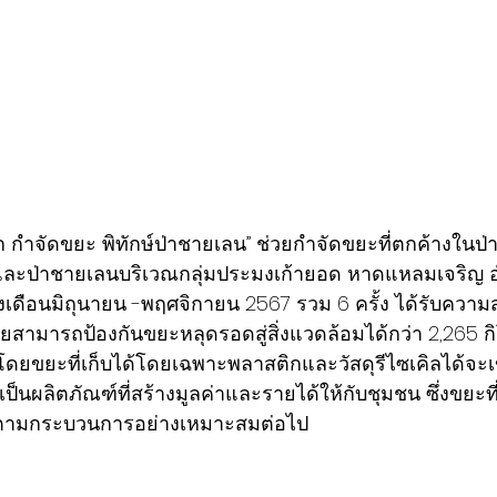
..โลก กำจัดขยะ พิทักษ์ป่าชายเลน” ช่วยกำจัดขยะที่ตกค้างใน
ะป่าชายเลนบริเวณกลุ่มประมงเก้ายอด หาดแหลมเจริญ อ
งเดือนมิถุนายน -พฤศจิกายน 2567 รวม 6 ครั้ง ได้รับควา
สามารถป้องกันขยะหลุดรอดสู่สิ่งแวดล้อมได้กว่า 2,265 กิ
% โดยขยะที่เก็บได้โดยเฉพาะพลาสติกและวัสดุรีไซเคิลได้จะ
ลเป็นผลิตภัณฑ์ที่สร้างมูลค่าและรายได้ให้กับชุมชน ซึ่งขยะท
ตามกระบวนการอย่างเหมาะสมต่อไป