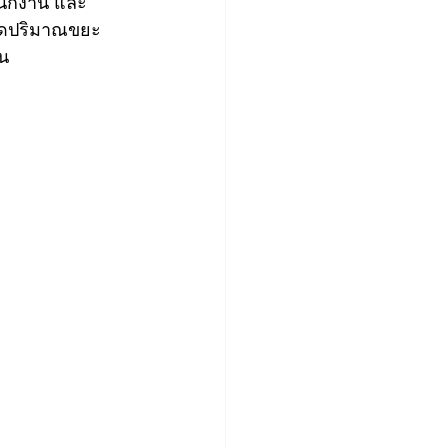
นักงาน และ
ยลดปริมาณขยะ
ืน