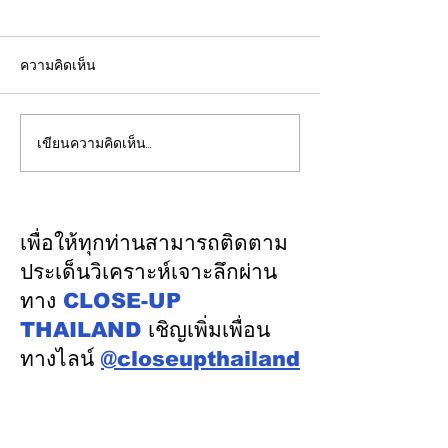
ความคิดเห็น
เขียนความคิดเห็น…
EGCO Group ตอกย้ำ
ส.อ.ท. เดินหน้าผ
ความเชื่อมั่นจากตลาดการ
ทานอลและ SAF 
เงิน รักษาอันดับเครดิต
เศรษฐกิจฐานรากส
“AA / Stable” 3 ปีต่อ
เศรษฐกิจหมุนเวี
เพื่อให้ทุกท่านสามารถติดตาม
เนื่อง
ประเด็นวิเคราะห์เจาะลึกผ่าน
ทาง
CLOSE-UP
THAILAND
เชิญเพิ่มเพื่อน
ทางไลน์
@closeupthailand