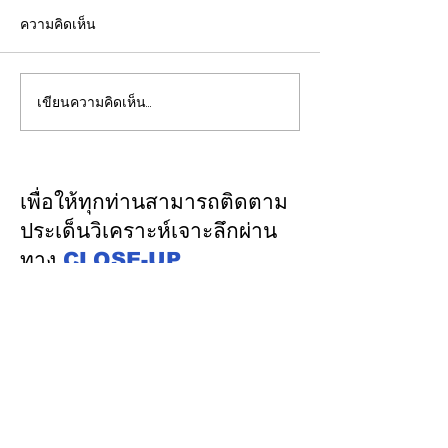
ความคิดเห็น
เขียนความคิดเห็น…
EGCO Group ตอกย้ำ
วว. ยกระดับคุณ
ความเชื่อมั่นจากตลาดการ
“บริการภาคอุต
เงิน รักษาอันดับเครดิต
ยืนหนึ่งมาตรฐา
“AA / Stable” 3 ปีต่อ
เคลื่อนผู้ประกอ
เพื่อให้ทุกท่านสามารถติดตาม
เนื่อง
ด้วยวิทยาศาสตร์
ประเด็นวิเคราะห์เจาะลึกผ่าน
เทคโนโลยี นวัต
ทาง
CLOSE-UP
THAILAND
เชิญเพิ่มเพื่อน
ทางไลน์
@closeupthailand
หมวดข่าว