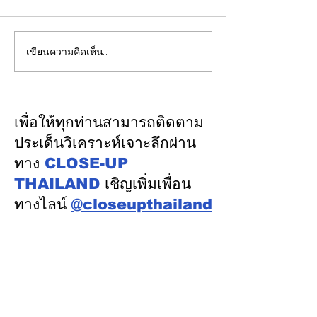
เขียนความคิดเห็น…
รองปลัดกระทรวงพลังงาน
EGCO Group ต
นำคณะผู้แทนไทยผลักดัน
ความเชื่อมั่นจา
ความร่วมมือด้านพลังงาน
เงิน รักษาอันดับ
ในเวทีประชุมหารือเชิง
“AA / Stable” 3
เพื่อให้ทุกท่านสามารถติดตาม
นโยบายด้านพลังงานไทย -
เนื่อง
ประเด็นวิเคราะห์เจาะลึกผ่าน
ออสเตรเลีย ครั้งที่ 2 ณ
ทาง
CLOSE-UP
เมืองแคนเบอร์รา เครือรัฐ
THAILAND
เชิญเพิ่มเพื่อน
ออสเตรเลีย
ทางไลน์
@closeupthailand
หมวดข่าว
ข่าวเด่น