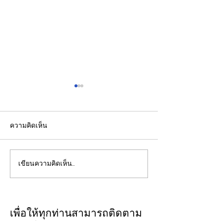
ความคิดเห็น
เขียนความคิดเห็น…
EGCO Group ตอกย้ำ
ส.อ.ท. เดินหน้าผ
ความเชื่อมั่นจากตลาดการ
ทานอลและ SAF 
เงิน รักษาอันดับเครดิต
เศรษฐกิจฐานรากส
“AA / Stable” 3 ปีต่อ
เศรษฐกิจหมุนเวี
เพื่อให้ทุกท่านสามารถติดตาม