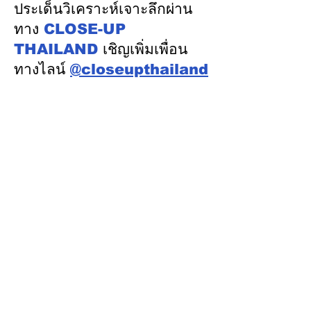
เนื่อง
ประเด็นวิเคราะห์เจาะลึกผ่าน
ทาง
CLOSE-UP
THAILAND
เชิญเพิ่มเพื่อน
ทางไลน์
@closeupthailand
หมวดข่าว
ข่าวเด่น
เศรษฐกิจ
การเมือง
สังคม
ต่างประเทศ
ศิลปวัฒนธรรม-การศึกษา
พลังงาน สิ่งแวดล้อม
อสังหาริมทรัพย์