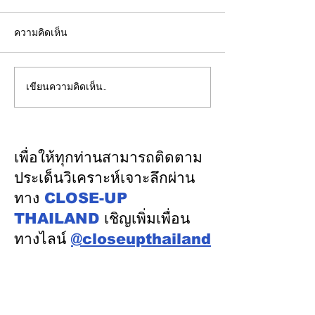
ความคิดเห็น
เขียนความคิดเห็น…
รองปลัดกระทรวงพลังงาน
EGCO Group ต
นำคณะผู้แทนไทยผลักดัน
ความเชื่อมั่นจา
ความร่วมมือด้านพลังงาน
เงิน รักษาอันดับ
ในเวทีประชุมหารือเชิง
“AA / Stable” 3
เพื่อให้ทุกท่านสามารถติดตาม
นโยบายด้านพลังงานไทย -
เนื่อง
ประเด็นวิเคราะห์เจาะลึกผ่าน
ออสเตรเลีย ครั้งที่ 2 ณ
ทาง
CLOSE-UP
เมืองแคนเบอร์รา เครือรัฐ
THAILAND
เชิญเพิ่มเพื่อน
ออสเตรเลีย
ทางไลน์
@closeupthailand
หมวดข่าว