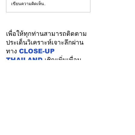
เขียนความคิดเห็น…
รองปลัดกระทรวงพลังงาน
EGCO Group ต
นำคณะผู้แทนไทยผลักดัน
ความเชื่อมั่นจา
ความร่วมมือด้านพลังงาน
เงิน รักษาอันดับ
ในเวทีประชุมหารือเชิง
“AA / Stable” 3
เพื่อให้ทุกท่านสามารถติดตาม
นโยบายด้านพลังงานไทย -
เนื่อง
ประเด็นวิเคราะห์เจาะลึกผ่าน
ออสเตรเลีย ครั้งที่ 2 ณ
ทาง
CLOSE-UP
เมืองแคนเบอร์รา เครือรัฐ
THAILAND
เชิญเพิ่มเพื่อน
ออสเตรเลีย
ทางไลน์
@closeupthailand
หมวดข่าว
ข่าวเด่น
เศรษฐกิจ
การเมือง