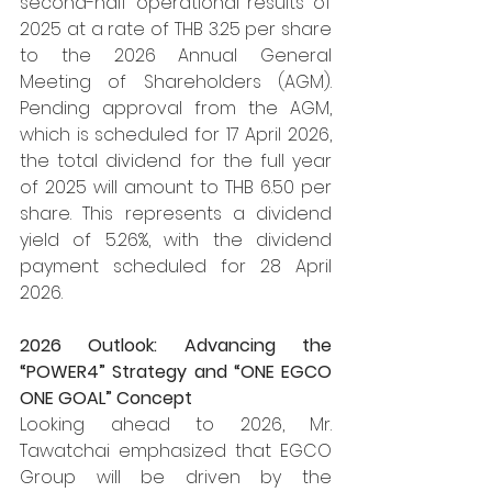
second-half operational results of 
2025 at a rate of THB 3.25 per share 
to the 2026 Annual General 
Meeting of Shareholders (AGM). 
Pending approval from the AGM, 
which is scheduled for 17 April 2026, 
the total dividend for the full year 
of 2025 will amount to THB 6.50 per 
share. This represents a dividend 
yield of 5.26%, with the dividend 
payment scheduled for 28 April 
2026.
2026 Outlook: Advancing the 
“POWER4” Strategy and “ONE EGCO 
ONE GOAL” Concept
Looking ahead to 2026, Mr. 
Tawatchai emphasized that EGCO 
Group will be driven by the 