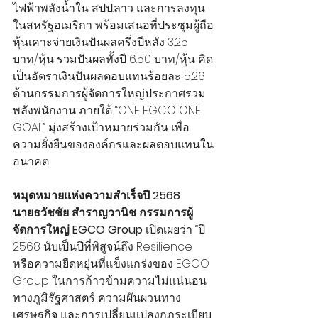
ไฟฟ้าพลังน้ำใน สปป.ลาว และการลงทุน
ในสหรัฐอเมริกา พร้อมเสนอที่ประชุมผู้ถือ
หุ้นเคาะจ่ายเงินปันผลครึ่งปีหลัง 3.25 
บาท/หุ้น รวมปันผลทั้งปี 6.50 บาท/หุ้น คิด
เป็นอัตราเงินปันผลตอบแทนร้อยละ 5.26 
ด้านกรรมการผู้จัดการใหญ่ประกาศรวม
พลังพนักงาน ภายใต้ “ONE EGCO ONE 
GOAL” มุ่งสร้างเป้าหมายร่วมกัน เพื่อ
ความยั่งยืนขององค์กรและผลตอบแทนใน
อนาคต
หมุดหมายแห่งความสำเร็จปี 2568
นายธวัชชัย สำราญวานิช กรรมการผู้
จัดการใหญ่ EGCO Group
 เปิดเผยว่า “ปี 
2568 นับเป็นปีที่พิสูจน์ถึง Resilience 
หรือความยืดหยุ่นที่แข็งแกร่งของ EGCO 
Group ในการก้าวข้ามความไม่แน่นอน
ทางภูมิรัฐศาสตร์ ความผันผวนทาง
เศรษฐกิจ และการเปลี่ยนแปลงกฎระเบียบ