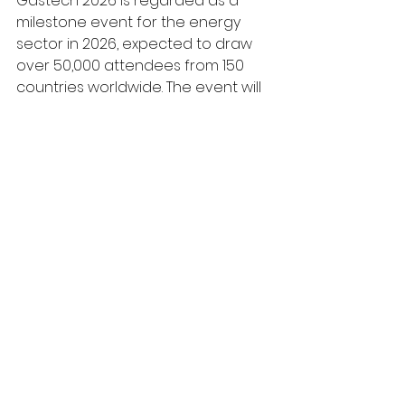
Gastech 2026 is regarded as a 
milestone event for the energy 
sector in 2026, expected to draw 
over 50,000 attendees from 150 
countries worldwide. The event will 
gather policymakers, regulators, 
and more than 1,000 ministers and 
CEOs from leading global energy 
companies.
“Amidst a shifting global energy 
landscape adapting to 
geopolitical challenges and 
carbon reduction targets, this 
event offers a monumental 
opportunity for EGCO Group to 
expand business collaborations, 
secure long-term investments, and 
reinforce regional energy security, 