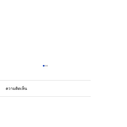
ความคิดเห็น
เขียนความคิดเห็น…
CFO กลุ่มดุสิตธานีแนะนัก
ชไนเดอร์ อิเล็คท
บัญชีรุ่นใหม่พัฒนาทักษะสู่
กับ AMD เปิดตัว