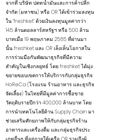
จากที่ บริษัท ปตท.น้ำมันและการค้าปลีก 
จำกัด (มหาชน) หรือ OR ได้เข้าร่วมลงทุน
ใน ‘freshket’ ด้วยเงินลงทุนมูลค่ากว่า 
14.5 ล้านดอลลาร์สหรัฐฯ หรือ 500 ล้าน
บาทเมื่อ 19 พฤษภาคม 2565 ที่ผ่านมา
นั้น freshket และ OR เล็งเห็นโอกาสใน
การร่วมมือกันพัฒนาธุรกิจที่มีความ
สำคัญในเชิงกลยุทธ์ โดย freshket ได้มุ่ง
ขยายขอบเขตการให้บริการกับกลุ่มธุรกิจ 
HoReCa (โรงแรม ร้านอาหาร และธุรกิจ
จัดเลี้ยง) ในไทยที่มีมูลค่าการซื้อขาย
วัตถุดิบรายปีกว่า 400,000 ล้านบาท โดย
การนำเทคโนโลยีด้าน Supply Chain มา
ช่วยเสริมศักยภาพให้กับกลุ่มธุรกิจร้าน
อาหารและเครื่องดื่ม และกลุ่มธุรกิจประ
เภทอื่นๆ ที่อยู่ภายใต้เครือ OR รวมถึงผู้