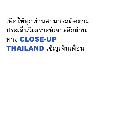
เศรษฐกิจ เชื่อมตลาดใหญ่
กรณีรายงานของ
350 ล้านคนอินโดนีเซีย
เกี่ยวกับปัญหาไท
ที่นำเสนอUN
เพื่อให้ทุกท่านสามารถติดตาม
ประเด็นวิเคราะห์เจาะลึกผ่าน
ทาง
CLOSE-UP
THAILAND
เชิญเพิ่มเพื่อน
ทางไลน์
@closeupthailand
หมวดข่าว
ข่าวเด่น
เศรษฐกิจ
การเมือง
สังคม
ต่างประเทศ