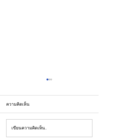
ความคิดเห็น
เขียนความคิดเห็น…
"อนุทิน"ชู4 ยุทธศาสตร์
"สีหศักดิ์" ตอบค