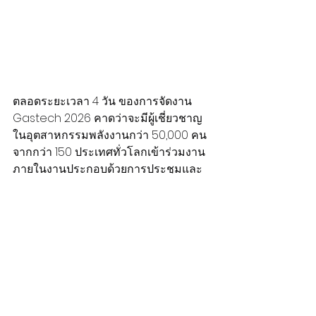
ตลอดระยะเวลา 4 วัน ของการจัดงาน 
Gastech 2026 คาดว่าจะมีผู้เชี่ยวชาญ
ในอุตสาหกรรมพลังงานกว่า 50,000 คน 
จากกว่า 150 ประเทศทั่วโลกเข้าร่วมงาน 
ภายในงานประกอบด้วยการประชุมและ
สัมมนากว่า 18 รายการ ครอบคลุมตั้งแต่
การประชุมระดับรัฐมนตรี เวทีเสวนา
สำหรับผู้บริหารระดับสูง ไปจนถึงการ
ประชุมเชิงเทคนิค โดยมีวิทยากรกว่า 
1,000 รายร่วมแลกเปลี่ยนมุมมองและองค์
ความรู้เกี่ยวกับทิศทางพลังงานโลกใน
อนาคต นอกจากนี้ ยังมีการจัดแสดง
นวัตกรรม เทคโนโลยี และโซลูชันล่าสุด 