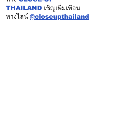
THAILAND
เชิญเพิ่มเพื่อน
ทางไลน์
@closeupthailand
หมวดข่าว
ข่าวเด่น
เศรษฐกิจ
การเมือง
สังคม
ต่างประเทศ
ศิลปวัฒนธรรม-การศึกษา
พลังงาน สิ่งแวดล้อม
อสังหาริมทรัพย์
คมนาคม ขนส่ง
การค้า อุตสาหกรรม