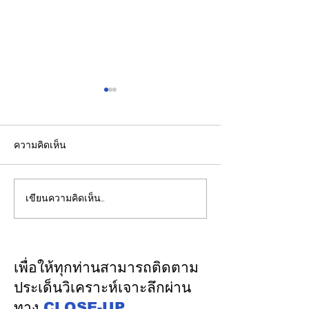
ความคิดเห็น
เขียนความคิดเห็น…
CFO กลุ่มดุสิตธานีแนะนัก
ปราการสุดท้ายแห
บัญชีรุ่นใหม่พัฒนาทักษะสู่
บทบาทสถาบันรา
“คู่คิดทางธุรกิจ”
การคานอำนาจกา
และการปกป้องป
เพื่อให้ทุกท่านสามารถติดตาม
สาธารณะระยะย
ประเด็นวิเคราะห์เจาะลึกผ่าน
ทาง
CLOSE-UP