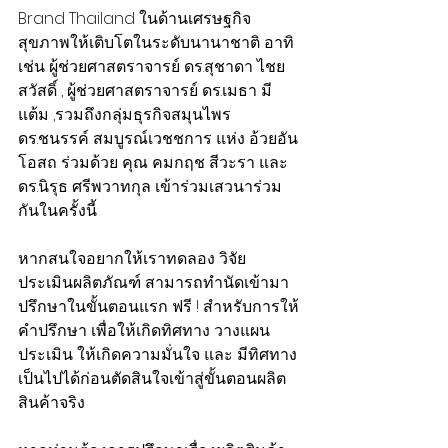
Brand Thailand ในด้านเศรษฐกิจ
สุขภาพให้เติบโตในระดับนานาชาติ อาทิ
เช่น ผู้ช่วยศาสตราจารย์ ดร.สุชาดา ไชย
สวัสดิ์ , ผู้ช่วยศาสตราจารย์ ดร.เมธา มี
แต้ม ,รวมถึงกลุ่มธุรกิจสมุนไพร 
ดร.ชนรรค์ สมบูรณ์เวชชการ แห่ง อ้วยอัน
โอสถ ร่วมด้วย คุณ คมกฤช สีวะรา และ
ดร.นิรุธ ศรีพวาทกุล เข้าร่วมเสวนาร่วม
กันในครั้งนี้ 
หากสนใจอยากให้เราทดลอง วิจัย 
ประเมินผลิตภัณฑ์ สามารถทำนัดเข้ามา
ปรึกษาในขั้นตอนแรก ฟรี ! สำหรับการให้
คำปรึกษา เพื่อให้เกิดทิศทาง วางแผน 
ประเมิน ให้เกิดความมั่นใจ และ มีทิศทาง
เป็นไปได้ก่อนตัดสินใจเข้าสู่ขั้นตอนผลิต
สินค้าจริง