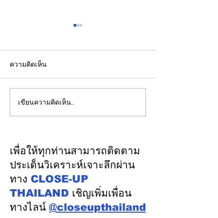
ความคิดเห็น
เขียนความคิดเห็น…
CFO กลุ่มดุสิตธานีแนะนัก
ชไนเดอร์ อิเล็คท
บัญชีรุ่นใหม่พัฒนาทักษะสู่
กับ AMD เปิดตัว
“คู่คิดทางธุรกิจ”
สถาปัตยกรรมอ้างอ
แรกบน
เพื่อให้ทุกท่านสามารถติดตาม
แพลตฟอร์ม “Hel
ประเด็นวิเคราะห์เจาะลึกผ่าน
การติดตั้งใช้งาน
ทาง
CLOSE-UP
Factory
THAILAND
เชิญเพิ่มเพื่อน
ทางไลน์
@closeupthailand