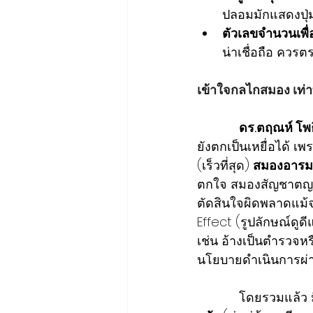
ปลอมมักแสดงปุ่
ตัวเลขจำนวนเพื่
น่าเชื่อถือ ควรต
เข้าใจกลไกสมอง เท่า
ดร.ตฤณห์ โพธ
ยังตกเป็นเหยื่อได้ เพ
(เร็วที่สุด) 
สมองอารม
ตกใจ สมองสัญชาตญา
ตัดสินใจผิดพลาดแม้จ
Effect (รูปลักษณ์ดูด
เช่น อ้างเป็นตำรวจหรือ
นโยบายดำเนินการผ่า
            โดยรวมแล