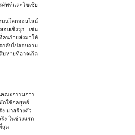
รศัพท์และโซเชีย
กบนโลกออนไลน์ 
อบเชิงรุก เช่น 
่คนร้ายส่งมาให้ 
โทรกลับไปสอบถาม
สียหายที่อาจเกิด
งานคณะกรรมการ
ักใช้กลยุทธ์ 
ิง มาสร้างตัว
ริง ในช่วงแรก
่สุด