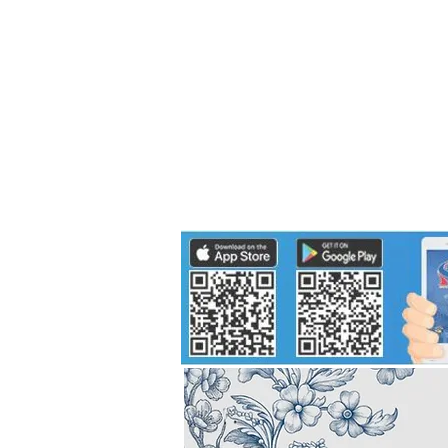
Politics
H-I-T-G
Knowledg
EEC
Eco Industrial Town-S