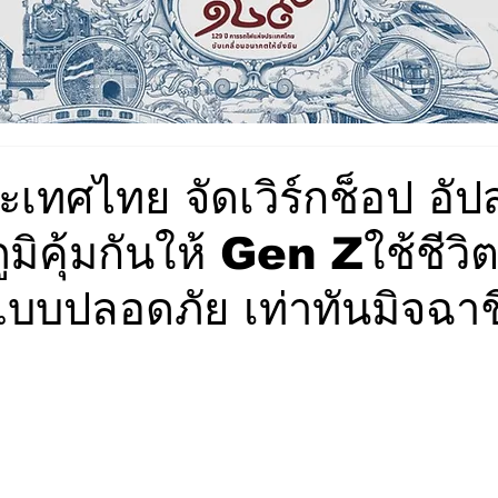
ทศไทย จัดเวิร์กช็อป อัปสก
ภูมิคุ้มกันให้ Gen Zใช้ชีว
บบปลอดภัย เท่าทันมิจฉาช