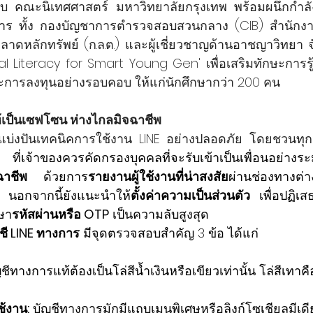
ับ คณะนิเทศศาสตร์ มหาวิทยาลัยกรุงเทพ พร้อมผนึกกำลัง
าร ทั้ง กองบัญชาการตำรวจสอบสวนกลาง (CIB) สำนัก
าดหลักทรัพย์ (ก.ล.ต.) และผู้เชี่ยวชาญด้านอาชญาวิทยา จัดเ
 Literacy for Smart Young Gen' เพื่อเสริมทักษะการรู้เ
การลงทุนอย่างรอบคอบ ให้แก่นักศึกษากว่า 200 คน
ห้เป็นเซฟโซน ห่างไกลมิจฉาชีพ
แบ่งปันเทคนิคการใช้งาน LINE อย่างปลอดภัย โดยชวนทุ
ว 
ที่เจ้าของควรคัดกรองบุคคลที่จะรับเข้าเป็นเพื่อนอย่างร
ฉาชีพ
 ด้วยการ
รายงานผู้ใช้งานที่น่าสงสัย
ผ่านช่องทางต
 นอกจากนี้ยังแนะนำให้
ตั้งค่าความเป็นส่วนตัว
 เพื่อปฏิเ
ษา
รหัสผ่านหรือ OTP
 เป็นความลับสูงสุด
ชี LINE ทางการ
 มีจุดตรวจสอบสำคัญ 3 ข้อ ได้แก่
ญชีทางการแท้ต้องเป็นโล่สีน้ำเงินหรือเขียวเท่านั้น โล่สีเทาคือบ
ช้งาน:
 บัญชีทางการมักมีแถบเมนูพิเศษหรือลิงก์โซเชียลมีเดี