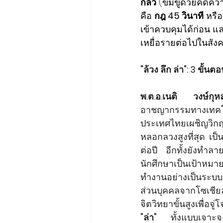
กลัว
 (ข่มขู่ด้วยคดีค
คือ 
กฎ 45 วินาที
 หรื
เข้าควบคุมได้ก่อน แ
เหยื่อรายต่อไปในสัง
"ล้วง ลึก ล่า": 3 ขั้น
พ.ต.อ.เนติ วงษ์กุห
อาชญากรรมทางเทคโน
ประเทศไทยเผชิญวิก
หลอกลวงสูงที่สุด เ
ต่อปี อีกทั้งยังทำ
นักศึกษาเป็นเป้าหมา
ทำงานอย่างเป็นระบบค
ส่วนบุคคลจากโซเชีย
"ล่า"
 ทั้งแบบเจาะจ