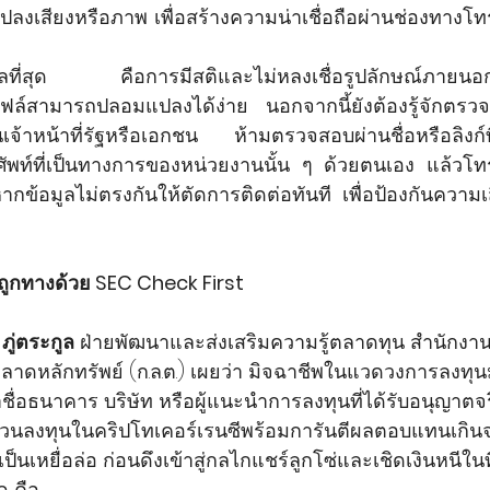
ลงเสียงหรือภาพ เพื่อสร้างความน่าเชื่อถือผ่านช่องทางโท
้ผลที่สุด คือการมีสติและไม่หลงเชื่อรูปลักษณ์ภายนอ
ไฟล์สามารถปลอมแปลงได้ง่าย นอกจากนี้ยังต้องรู้จักตรวจส
เจ้าหน้าที่รัฐหรือเอกชน ห้ามตรวจสอบผ่านชื่อหรือลิงก์ที
รศัพท์ที่เป็นทางการของหน่วยงานนั้น ๆ ด้วยตนเอง แล้ว
กข้อมูลไม่ตรงกันให้ตัดการติดต่อทันที เพื่อป้องกันความเ
้นถูกทางด้วย SEC Check First
ภู่ตระกูล
 ฝ่ายพัฒนาและส่งเสริมความรู้ตลาดทุน สำนัก
ลาดหลักทรัพย์ (ก.ล.ต.) เผยว่า มิจฉาชีพในแวดวงการลงทุนม
ชื่อธนาคาร บริษัท หรือผู้แนะนำการลงทุนที่ได้รับอนุญาตจร
วนลงทุนในคริปโทเคอร์เรนซีพร้อมการันตีผลตอบแทนเกินจ
เป็นเหยื่อล่อ ก่อนดึงเข้าสู่กลไกแชร์ลูกโซ่และเชิดเงินหนีในที
ุด คือ