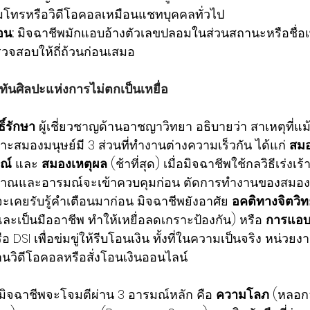
มโทรหรือวิดีโอคอลเหมือนแชทบุคคลทั่วไป
อน:
 มิจฉาชีพมักแอบอ้างตัวเลขปลอมในส่วนสถานะหรือชื่อเ
รวจสอบให้ถี่ถ้วนก่อนเสมอ
ทันศิลปะแห่งการไม่ตกเป็นเหยื่อ
ิ์รักษา
 ผู้เชี่ยวชาญด้านอาชญาวิทยา อธิบายว่า สาเหตุที่แม้แต่
ราะสมองมนุษย์มี 3 ส่วนที่ทำงานต่างความเร็วกัน ได้แก่ 
สม
ณ์
 และ 
สมองเหตุผล
 (ช้าที่สุด) เมื่อมิจฉาชีพใช้กลวิธีเร่งเร้
ณและอารมณ์จะเข้าควบคุมก่อน ตัดการทำงานของสมองเ
ะเคยรับรู้คำเตือนมาก่อน มิจฉาชีพยังอาศัย 
อคติทางจิตวิ
ีและเป็นมืออาชีพ ทำให้เหยื่อลดเกราะป้องกัน) หรือ 
การแอบ
 DSI เพื่อข่มขู่ให้รีบโอนเงิน ทั้งที่ในความเป็นจริง หน่วยงา
นวิดีโอคอลหรือสั่งโอนเงินออนไลน์
้ว มิจฉาชีพจะโจมตีผ่าน 3 อารมณ์หลัก คือ 
ความโลภ
 (หลอก