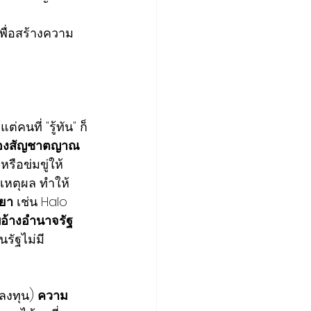
พื่อสร้างความ
คนที่ "รู้ทัน" ก็
องสัญชาตญาณ
าหรือข่มขู่ให้
หตุผล ทำให้
ทยา
 เช่น Halo 
อ้างอำนาจรัฐ
นรัฐไม่มี
ลงทุน) 
ความ