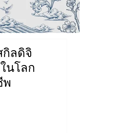
ิลดิจิ
ิตในโลก
ีพ