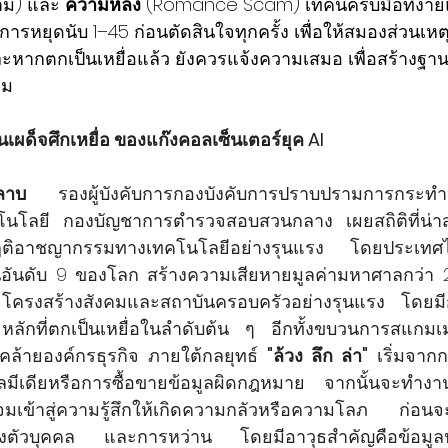
วาม) และ 
ความหลง
 (Romance Scam) เทคนิครับมือที่ง่ายแ
อการหยุดนับ 1–45 ก่อนตัดสินใจทุกครั้ง เพื่อให้สมองส่วนเ
ละหากตกเป็นเหยื่อแล้ว ยังควรแจ้งความเสมอ เพื่อสร้างฐาน
คม
ตอนเผด็จศึกเหยื่อ ของแก๊งคอลเซ็นเตอร์ยุค AI  
ลาบ
 รองผู้บังคับการกองบังคับการปราบปรามการกระทำคว
โลยี กองบัญชาการตำรวจสอบสวนกลาง เผยสถิติที่น่าสน
ฤติอาชญากรรมทางเทคโนโลยีอย่างรุนแรง โดยประเทศไท
ป็นอันดับ 9 ของโลก สร้างความเสียหายมูลค่ามหาศาลกว่า
ลายโครงสร้างสังคมและสถาบันครอบครัวอย่างรุนแรง โดยม
ยหลักที่ตกเป็นเหยื่อในลำดับต้น ๆ อีกทั้งขบวนการสแกมเม
ล้ายองค์กรธุรกิจ ภายใต้กลยุทธ์ 
"ล้วง ลึก ล่า"
 เริ่มจาก
ลมีเดียหรือการซื้อขายข้อมูลผิดกฎหมาย จากนั้นจะทำงา
งตัวบุคคล และการหว่าน โดยมีอาวุธสำคัญคือข้อมูล