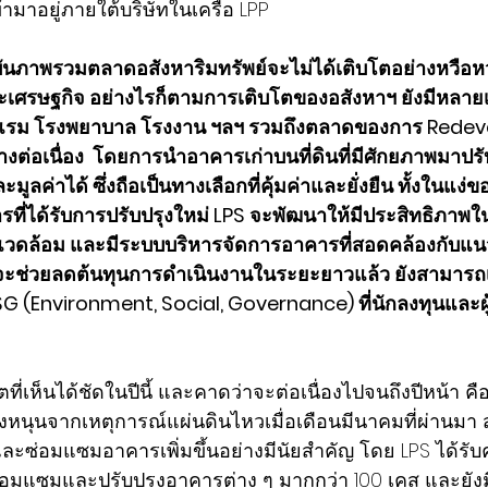
้ามาอยู่ภายใต้บริษัทในเครือ LPP  
จุบันภาพรวมตลาดอสังหาริมทรัพย์จะไม่ได้เติบโตอย่างหวือหว
ศรษฐกิจ อย่างไรก็ตามการเติบโตของอสังหาฯ ยังมีหลายเซ
รงแรม โรงพยาบาล โรงงาน ฯลฯ รวมถึงตลาดของการ Redevel
างต่อเนื่อง  โดยการนำอาคารเก่าบนที่ดินที่มีศักยภาพมาปรับ
ูลค่าได้ ซึ่งถือเป็นทางเลือกที่คุ้มค่าและยั่งยืน ทั้งในแ
รที่ได้รับการปรับปรุงใหม่ LPS จะพัฒนาให้มีประสิทธิภาพ
อสิ่งแวดล้อม และมีระบบบริหารจัดการอาคารที่สอดคล้องกับแ
กจะช่วยลดต้นทุนการดำเนินงานในระยะยาวแล้ว ยังสามารถเ
G (Environment, Social, Governance) ที่นักลงทุนและผ
ิบโตที่เห็นได้ชัดในปีนี้ และคาดว่าจะต่อเนื่องไปจนถึงปีหน้า 
รงหนุนจากเหตุการณ์แผ่นดินไหวเมื่อเดือนมีนาคมที่ผ่านมา 
ละซ่อมแซมอาคารเพิ่มขึ้นอย่างมีนัยสำคัญ โดย LPS ได้รั
่อมแซมและปรับปรุงอาคารต่าง ๆ มากกว่า 100 เคส และยัง