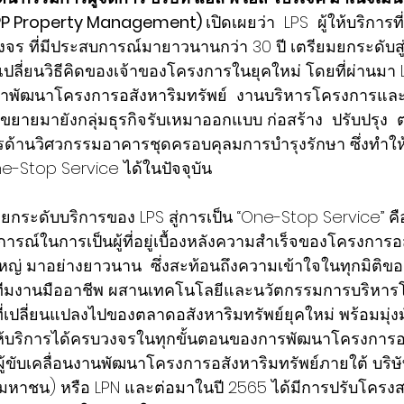
 LPP Property Management) 
เปิดเผยว่า  LPS  ผู้ให้บริการท
งจร ที่มีประสบการณ์มายาวนานกว่า 30 ปี เตรียมยกระดับสู
ยเปลี่ยนวิธีคิดของเจ้าของโครงการในยุคใหม่ โดยที่ผ่านมา 
ษาพัฒนาโครงการอสังหาริมทรัพย์  งานบริหารโครงการแล
ขยายมายังกลุ่มธุรกิจรับเหมาออกแบบ ก่อสร้าง  ปรับปรุง  ต
รด้านวิศวกรรมอาคารชุดครอบคุลมการบำรุงรักษา ซึ่งทำใ
-Stop Service ได้ในปัจจุบัน 
จะยกระดับบริการของ LPS สู่การเป็น “One-Stop Service” ค
รณ์ในการเป็นผู้ที่อยู่เบื้องหลังความสำเร็จของโครงการอส
ญ่ มาอย่างยาวนาน  ซึ่งสะท้อนถึงความเข้าใจในทุกมิติ
วยทีมงานมืออาชีพ ผสานเทคโนโลยีและนวัตกรรมการบริหารโ
เปลี่ยนแปลงไปของตลาดอสังหาริมทรัพย์ยุคใหม่ พร้อมมุ่งมั
ให้บริการได้ครบวงจรในทุกขั้นตอนของการพัฒนาโครงการอย
ู้ขับเคลื่อนงานพัฒนาโครงการอสังหาริมทรัพย์ภายใต้ บริษัท 
(มหาชน) หรือ LPN และต่อมาในปี 2565 ได้มีการปรับโคร