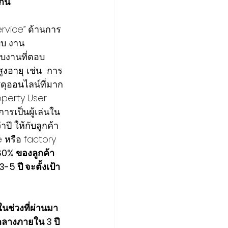
กัน”
rvice” ด้านการ
บบ งาน
บงานที่ตอบ
ูงอายุ เช่น  การ
ัสดุออนไลน์ที่มาก
roperty User 
การเป็นผู้เล่นใน
ปี ให้กับลูกค้า
e หรือ factory 
  80% ของลูกค้า
5 ปี จะตั้งเป้า
นช่วงที่ผ่านมา 
กลางภายใน 3 ปี