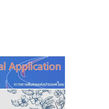
CSR
ESG&SDG
PR & Event
ิ่น
ช้อปปี้ง online
ท่องเที่ยว