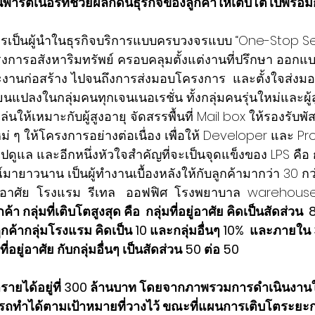
าร์ตเนอร์ที่ช่วยผลักดันธุรกิจของลูกค้าให้เติบโตไปพร้อม
การเป็นผู้นำในธุรกิจบริการแบบครบวงจรแบบ “One-Stop Se
การอสังหาริมทรัพย์ ครอบคลุมตั้งแต่งานที่ปรึกษา ออกแ
งานก่อสร้าง ไปจนถึงการส่งมอบโครงการ  และตั้งใจส่งมอ
ยนแปลงในกลุ่มคนทุกเจนเนอเรชั่น ทั้งกลุ่มคนรุ่นใหม่และผู้ส
เล่นให้เหมาะกับผู้สูงอายุ จัดสรรพื้นที่ Mail box ให้รองรับพ
หม่ ๆ ให้โครงการอย่างต่อเนื่อง เพื่อให้ Developer และ P
ข้าไปดูแล และอีกหนึ่งหัวใจสำคัญที่จะเป็นจุดแข็งของ LPS คือ 
ายาวนาน เป็นผู้ทำงานเบื้องหลังให้กับลูกค้ามากว่า 30 กว่า
ี่อยู่อาศัย  โรงแรม  รีเทล   ออฟฟิศ  โรงพยาบาล  warehous
้า กลุ่มที่เติบโตสูงสุด คือ  กลุ่มที่อยู่อาศัย คิดเป็นสัดส่วน
กค้ากลุ่มโรงแรม คิดเป็น 10 และกลุ่มอื่นๆ 10%  และภายใน 3-
ที่อยู่อาศัย กับกลุ่มอื่นๆ เป็นสัดส่วน 50 ต่อ 50
ป้ารายได้อยู่ที่ 300 ล้านบาท โดยจากภาพรวมการดำเนินงานใ
รถทำได้ตามเป้าหมายที่วางไว้ ขณะที่แผนการเติบโตระยะ