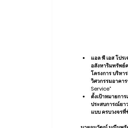
แอล พี เอส โปรเ
อสังหาริมทรัพย์
โครงการ บริหาร
วิศวกรรมอาคารช
Service”
ตั้งเป้าหมายการเ
ประสบการณ์ยาวน
แบบ ครบวงจรที่
นายอนุวัฒน์ มณีนพรัต