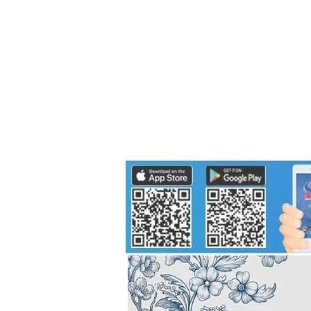
Politics
H-I-T-G
Knowledg
EEC
Eco Industrial Town-S