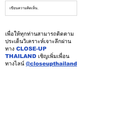
เขียนความคิดเห็น…
"พิพัฒน์”ยกทีมลุยดูงาน
วว. ยกระดับคุณ
ระบบรางมอสโก จับมือ
“บริการภาคอุต
VNIIZHT ต่อยอด MOU
ยืนหนึ่งมาตรฐา
ไทย - รัสเซีย ดึงองค์ความ
เคลื่อนผู้ประกอ
เพื่อให้ทุกท่านสามารถติดตาม
รู้ “ความปลอดภัย - AI -
ด้วยวิทยาศาสตร์
ประเด็นวิเคราะห์เจาะลึกผ่าน
พัฒนาคน” ปูทางสร้าง
เทคโนโลยี นวัต
ทาง
CLOSE-UP
อุตสาหกรรมระบบรางไทย
THAILAND
เชิญเพิ่มเพื่อน
ทางไลน์
@closeupthailand
หมวดข่าว
ข่าวเด่น
เศรษฐกิจ
การเมือง