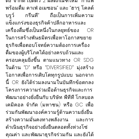
ดิ้ง จำกัด เปิดตัว 2 ผลิตภัณฑ์ใหม่ “กาแฟ
พร้อมดื่ม คาเฟ่ อเมซอน” และ “ฮารุ โคลด์
บรูว์ กรีนที” ถือเป็นการเพิ่มความ
แข็งแกร่งของธุรกิจค้าปลีกอาหารและ
เครื่องดื่มซึ่งเป็นหนึ่งในกลยุทธ์ของ OR 
ในการสร้างพันธมิตรเพื่อหาโอกาสขยาย
ธุรกิจเพื่อตอบโจทย์ความต้องการเครื่อง
ดื่มของผู้บริโภคได้อย่างครบถ้วนและ
ครอบคลุมยิ่งขึ้น ตามแนวทาง OR SDG 
ในด้าน “D” หรือ “DIVERSIFIED” มุ่งสร้าง
โอกาสเพื่อการเติบโตทุกรูปแบบ นอกจาก
นี้ OR ยังได้ร่วมลงนามในบันทึกข้อตกลง
โครงการความร่วมมือด้านธุรกิจและการ
พัฒนาอย่างยั่งยืนกับ บริษัท พีทีที โกลบอล 
เคมิคอล จำกัด (มหาชน) หรือ GC เพื่อ
ร่วมกันพัฒนาองค์ความรู้ด้านความยั่งยืน 
สร้างความมั่นคงทางพลังงาน และการ
ดำเนินธุรกิจอย่างยั่งยืนตลอดทั้งห่วงโซ่
คุณค่า และพัฒนาธุรกิจร่วมกัน และยังได้