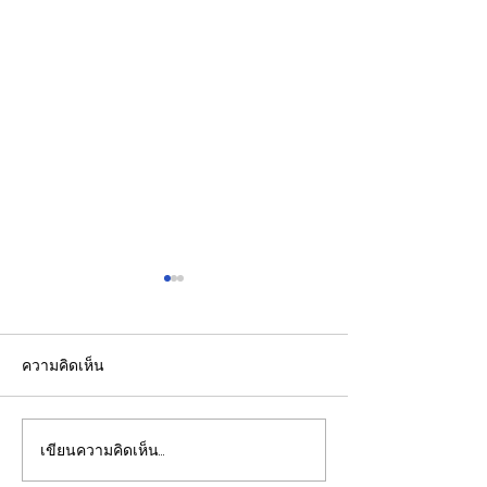
ความคิดเห็น
เขียนความคิดเห็น…
เปิดปฐมบทใหม่ รถไฟฟ้าโม
รองปลัดกระทรวง