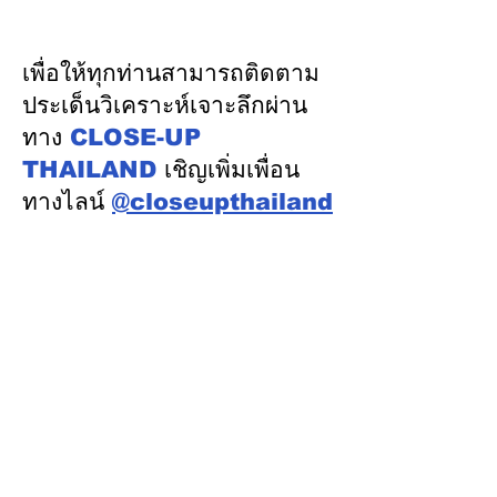
โนเรลหาดใหญ่ สงขลา
นำคณะผู้แทนไทย
มูลค่า 1.7 หมื่นล้าน ล่าสุด
ความร่วมมือด้าน
ครม.อนุมัติให้รฟม.เข้า
ในเวทีประชุมหารื
เพื่อให้ทุกท่านสามารถติดตาม
ดำเนินการ
นโยบายด้านพลัง
ประเด็นวิเคราะห์เจาะลึกผ่าน
ออสเตรเลีย ครั้งท
ทาง
CLOSE-UP
เมืองแคนเบอร์รา 
THAILAND
เชิญเพิ่มเพื่อน
ออสเตรเลีย
ทางไลน์
@closeupthailand
หมวดข่าว
ข่าวเด่น
เศรษฐกิจ
การเมือง
สังคม
ต่างประเทศ