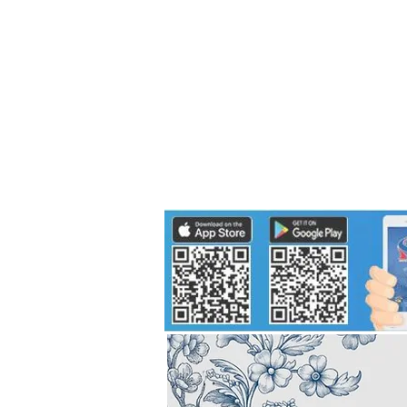
Politics
H-I-T-G
Knowledg
EEC
Eco Industrial Town-S