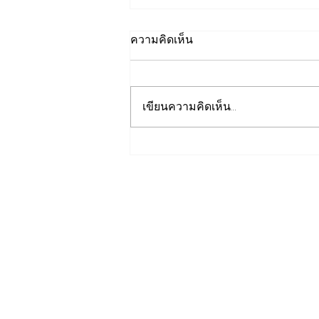
ความคิดเห็น
เขียนความคิดเห็น…
"พิพัฒน์”ยกทีมลุยดูงานระบบ
รางมอสโก จับมือ VNIIZHT
ต่อยอด MOU ไทย - รัสเซีย
ดึงองค์ความรู้ “ความปลอดภัย
- AI - พัฒนาคน” ปูทางสร้าง
อุตสาหกรรมระบบรางไทย