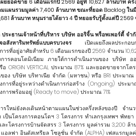
้ เผยยอดขาย 6 เดือนแรกปี 2569 อยู่ที่ 10,627 ล้านบาท ครึ่
ามแผนรวมมูลค่า 7,400 ล้านบาท ขณะที่ยอด Backlog ในมื
,681 ล้านบาท หนุนรายได้ยาว 4 ปี ทยอยรับรู้ตั้งแต่ปี 2569
ประธานเจ้าหน้าที่บริหาร บริษัท ออริจิ้น พร็อพเพอร์ตี้ จำก
จอสังหาริมทรัพย์แบบครบวงจร
 เปิดเผยถึงผลประกอบก
ารที่อยู่อาศัยสำหรับ 6 เดือนแรกของปี 2569 จำนวน 10,62
ารคอนโดมิเนียม ภายใต้การดำเนินงานของ บริษัท ออริจิ
 หรือ ORIGIN VERTICAL ประมาณ 87% และยอดขายจากโครง
ของ บริษัท บริทาเนีย จำกัด (มหาชน) หรือ BRI ประมาณ 
งการที่อยู่ระหว่างดำเนินการก่อสร้าง (Ongoing) ประ
งการพร้อมอยู่ (Ready to move) ประมาณ 71%
งการใหม่ยังคงเดินหน้าตามแผนในช่วงครึ่งหลังของปี จ
าท เป็นโครงการคอนโดฯ 3 โครงการ ทำเลกรุงเทพฯ พัทยา แ
และโครงการบ้านจัดสรร 3 โครงการ มูลค่ารวม 3,200 ล้า
ท แอลฟา อินดัสเทรียล โซลูชั่น จำกัด (ALPHA) เฟสแรกมูลค่