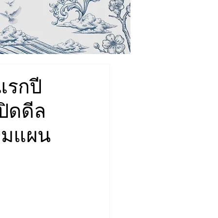
แรกปี
ิดดีล
ามแผน