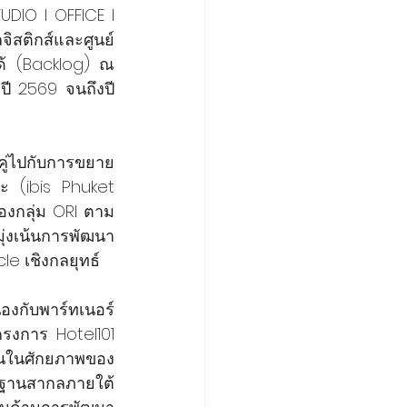
UDIO l OFFICE l 
จิสติกส์และศูนย์
ด้ (Backlog) ณ 
่ปี 2569 จนถึงปี 
บคู่ไปกับการขยาย
ตะ (ibis Phuket 
องกลุ่ม ORI ตาม
งเน้นการพัฒนา 
e เชิงกลยุทธ์
องกับพาร์ทเนอร์
รงการ Hotel101 
ั่นในศักยภาพของ
รฐานสากลภายใต้