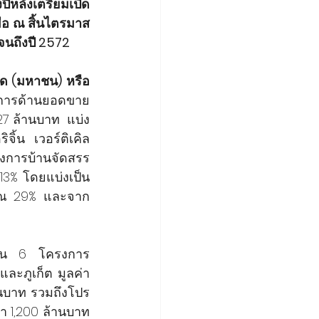
งปีหลังเตรียมเปิด
อ ณ สิ้นไตรมาส 
 จนถึงปี 2572
ัด (มหาชน) หรือ 
ารด้านยอดขาย 
7 ล้านบาท  แบ่ง
้น เวอร์ติเคิล 
การบ้านจัดสรร 
13% โดยแบ่งเป็น
มาณ 29% และจาก
ำนวน 6 โครงการ
ละภูเก็ต มูลค่า
นบาท รวมถึงโปร
า 1,200 ล้านบาท 