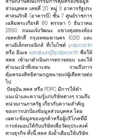
สำนักงานคณะกรรมการคุ้มครองข้อมูล
ส่วนบุคคล เลขที่ 20 หมู่ 3 อาคารรัฐประ
ศาสนภักดี (อาคารบี) ชั้น 7 ศูนย์ราชการ
เฉลิมพระเกียรติ 80 พรรษา 5 ธันวาคม 
2550 ถนนแจ้งวัฒนะ แขวงทุ่งสองห้อง 
เขตหลักสี่ กรุงเทพมหานคร 10210 และ
ทางอิเล็กทรอนิกส์ ที่เว็บไซต์ 
pdpc.or.th
หรือ อีเมล 
sarabun@pdpc.or.th
 พื่อให้ 
สคส. เข้ามาดำเนินการตรวจสอบ และให้
คำแนะนำที่เหมาะสม รวมถึงการ
คุ้มครองสิทธิตามกฎหมายแก่ผู้เสียหายต่อ
ไป
 ปัจจุบัน สคส. หรือ PDPC มีการให้คำ
แนะนำและความรู้แก่บริษัทต่างๆ รวมถึง
หน่วยงานภาครัฐ เกี่ยวกับความสำคัญ
ของการปกป้องข้อมูลส่วนบุคคล โดย
เฉพาะข้อมูลของลูกค้าหรือผู้บริโภคที่มี
การส่งมอบให้กับบริษัทเพื่อวัตถุประสงค์
ทางธุรกิจ ทั้งนี้ สคส. ยังย้ำเตือนให้บริษัท