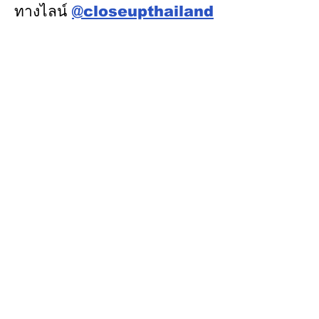
ทางไลน์
@closeupthailand
หมวดข่าว
ข่าวเด่น
เศรษฐกิจ
การเมือง
สังคม
ต่างประเทศ
ศิลปวัฒนธรรม-การศึกษา
พลังงาน สิ่งแวดล้อม
อสังหาริมทรัพย์
คมนาคม ขนส่ง
การค้า อุตสาหกรรม
เกษตร