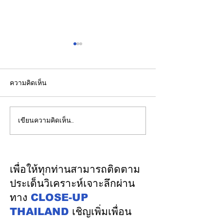
ความคิดเห็น
เขียนความคิดเห็น…
"พิพัฒน์”ยกทีมลุยดูงาน
วว. ยกระดับคุณ
ระบบรางมอสโก จับมือ
“บริการภาคอุต
VNIIZHT ต่อยอด MOU
ยืนหนึ่งมาตรฐา
ไทย - รัสเซีย ดึงองค์ความ
เคลื่อนผู้ประกอ
เพื่อให้ทุกท่านสามารถติดตาม
รู้ “ความปลอดภัย - AI -
ด้วยวิทยาศาสตร์
ประเด็นวิเคราะห์เจาะลึกผ่าน
พัฒนาคน” ปูทางสร้าง
เทคโนโลยี นวัต
ทาง
CLOSE-UP
อุตสาหกรรมระบบรางไทย
THAILAND
เชิญเพิ่มเพื่อน