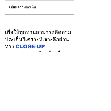
เขียนความคิดเห็น…
รองปลัดกระทรวงพลังงาน
EGCO Group ต
นำคณะผู้แทนไทยผลักดัน
ความเชื่อมั่นจา
ความร่วมมือด้านพลังงาน
เงิน รักษาอันดับ
ในเวทีประชุมหารือเชิง
“AA / Stable” 3
เพื่อให้ทุกท่านสามารถติดตาม
นโยบายด้านพลังงานไทย -
เนื่อง
ประเด็นวิเคราะห์เจาะลึกผ่าน
ออสเตรเลีย ครั้งที่ 2 ณ
ทาง
CLOSE-UP
เมืองแคนเบอร์รา เครือรัฐ
THAILAND
เชิญเพิ่มเพื่อน
ออสเตรเลีย
ทางไลน์
@closeupthailand
หมวดข่าว
ข่าวเด่น
เศรษฐกิจ
การเมือง