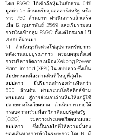
โดย PSGC ได้เข้าถือหุ้นในสัดส่วน 64% 
มูลค่า 23 ล้านเหรียญดอลลาร์สหรัฐ หรือ
ราว 750 ล้านบาท ดำเนินการแล้วเสร็จ
เมื่อ 12 กุมภาพันธ์ 2569 และเริ่มรวมงบ
การเงินเข้ากลุ่ม PSGC ตั้งแต่ไตรมาส 1 ปี 
2569 ที่ผ่านมา
NT ดำเนินธุรกิจห่วงโซ่อุปทานทรัพยากร
พลังงานแบบบูรณาการ ครอบคลุมตั้งแต่
การบริหารจัดการเหมือง Xekong Power 
Plant Limited (XPPL) ใน สปป.ลาว ซึ่งเป็น
สัมปทานเหมืองถ่านหินที่ใหญ่ที่สุดใน
สปป.ลาว มีปริมาณสำรองถ่านหินกว่า 
600 ล้านตัน ผ่านระบบโลจิสติกส์ข้าม
พรมแดน สู่การส่งมอบถ่านหินให้แก่ผู้ใช้
ปลายทางในเวียดนาม ดำเนินการภายใต้
กรอบความร่วมมือทวิภาคีแบบรัฐต่อรัฐ 
(G2G) ระหว่างประเทศเวียดนามและ 
สปป.ลาว ซึ่งเป็นกลไกที่ให้ความมั่นคง
ของเส้นทางการค้าในระยะยาว โดย NT มี