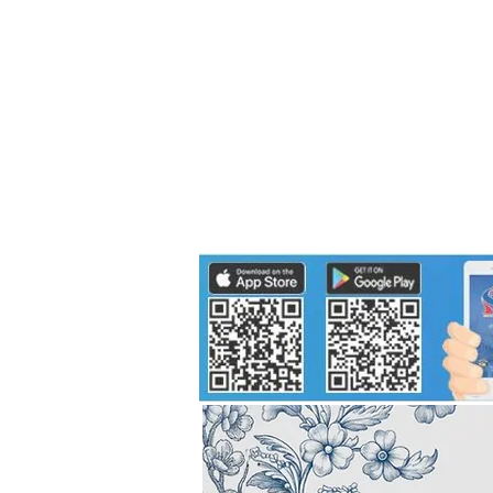
Politics
H-I-T-G
Knowledg
EEC
Eco Industrial Town-S