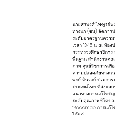
นายสรพงศ์ ไพฑูรย์พ
ทางบก (ขบ.) จัดการ
ระดับมาตรฐานความปลอด
เวลา 13.45 น. ณ ห้องป
กระทรวงศึกษาธิการ
พื้นฐาน สำนักงานคณ
ภาพ ศูนย์วิชาการเพื
ความปลอดภัยทางถนน
พงษ์ จินวงษ์ ร่วมการ
ประเทศไทย ที่ส่งผล
แนวทางการแก้ไขปัญ
ระดับคุณภาพชีวิตข
“Roadmap การแก้ไขปั
ได้แก่