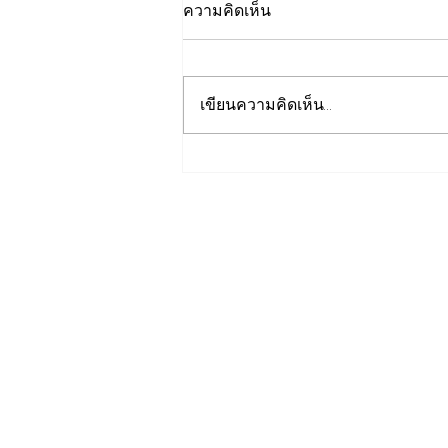
ความคิดเห็น
เขียนความคิดเห็น…
เปิดปฐมบทใหม่ รถไฟฟ้าโมโน
เรลหาดใหญ่ สงขลา มูลค่า
1.7 หมื่นล้าน ล่าสุดค
รม.อนุมัติให้รฟม.เข้าดำเนิน
การ