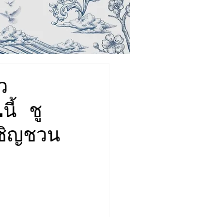
ว
ี้ ชู
 เชิญชวน