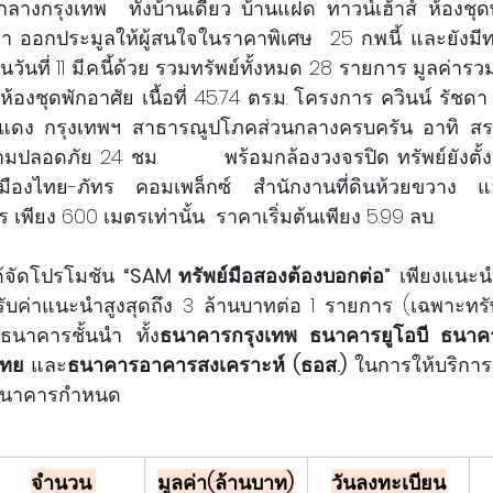
ศัยกลางกรุงเทพ  ทั้งบ้านเดี่ยว บ้านแฝด ทาวน์เฮ้าส์ ห้องช
่า ออกประมูลให้ผู้สนใจในราคาพิเศษ  25 ก.พ.นี้ และยังมีท
วันที่ 11 มี.ค.นี้ด้วย รวมทรัพย์ทั้งหมด 28 รายการ มูลค่ารวม
 ห้องชุดพักอาศัย เนื้อที่ 45.74 ตร.ม. โครงการ ควินน์ รัชดา 
แดง กรุงเทพฯ สาธารณูปโภคส่วนกลางครบครัน อาทิ สระว
ปลอดภัย 24 ชม.        พร้อมกล้องวงจรปิด ทรัพย์ยังตั้ง
ืองไทย-ภัทร คอมเพล็กซ์ สำนักงานที่ดินห้วยขวาง แ
เพียง 600 เมตรเท่านั้น  ราคาเริ่มต้นเพียง 5.99 ลบ.
ด้จัดโปรโมชัน 
“SAM ทรัพย์มือสองต้องบอกต่อ”
 เพียงแนะน
 รับค่าแนะนำสูงสุดถึง 3 ล้านบาทต่อ 1 รายการ (เฉพาะทรัพย์
ธนาคารชั้นนำ ทั้ง
ธนาคารกรุงเทพ ธนาคารยูโอบี ธนาคาร
ไทย 
และ
ธนาคารอาคารสงเคราะห์ (ธอส.)
 ในการให้บริการ
ี่ธนาคารกำหนด
จำนวน 
มูลค่า(ล้านบาท)
วันลงทะเบียน