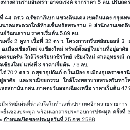
-ลงทางด่วนรามอินทรา-อาจณรงค์ จากราคา 8 ลบ. ปรับลดรา
นื้อที่ 44 ตร.ว. ถ.รัชดาภิเษก แขวงดินแดง เขตดินแดง กรุงเทพฯ
ารคมนาคมสะดวกใกล้ห้างเซ็นทรัลพระราม 9 สำนักงานเขตดิ
นย์วัฒนธรรม ราคาเริ่มต้น 5.69 ลบ.
ครึ่ง 2 คูหา เนื้อที่ 32 ตร.ว. โครงการกรีนพลัสมอลล์ 3  ถ.
 อ.เมืองเชียงใหม่ จ.เชียงใหม่ ทรัพย์ตั้งอยู่ในย่านที่อยู่อาศัย
รบครัน ใกล้โรงเรียนวชิรวิทย์ เชียงใหม่ ศาลอุทธรณ์ 
เชียงใหม่ แห่งที่ 3 ราคาเริ่มต้น 17.3 ลบ.
2 ไร่ 70.2 ตร.ว. ถ.สุขาอุปถัมภ์ ต.ในเมือง อ.เมืองอุบลราชธานี
นที่อยู่อาศัย และพาณิชยกรรม ใกล้โรงพยาบาลพระศรีมหาโพ
ละสถาบัน กศน. ภาคตะวันออกเฉียงเหนือ ราคาเริ่มต้น 47.
ยังมีทรัพย์เด่นที่น่าสนใจในทำเลทั่วประเทศอีกหลายรายการ
ละยื่นซองประมูล พร้อมเอกสารประกอบการ
ประมูล ครั้งที่
ะ
กำหนดเปิดซองประมูลวันที่ 25 ก.พ. 2568