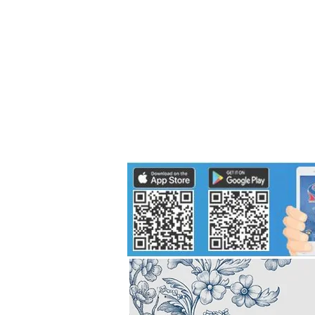
Politics
H-I-T-G
Knowledg
EEC
Eco Industrial Town-S