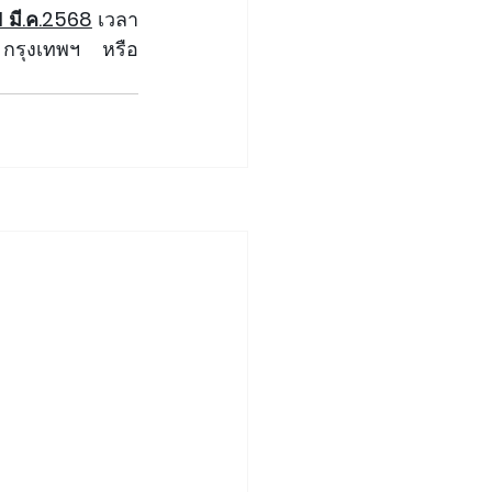
 มี.ค.2568
เวลา 
 กรุงเทพฯ  หรือ