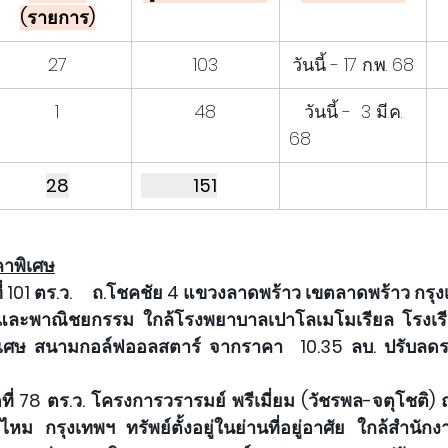
(รายการ)
27
103
วันนี้ - 17 ก.พ. 68
1
48
   วันนี้ -  3 มี.ค. 
68
28
             151
คาพิเศษ
้อที่ 101 ตร.ว.     ถ.โชคชัย 4 แขวงลาดพร้าว เขตลาดพร้าว กรุงเท
าศัย และพาณิชยกรรม ใกล้โรงพยาบาลเปาโลเมโมเรียล โรงเ
พิเศษ สนามกอล์ฟออลสตาร์ จากราคา  10.35 ลบ. ปรับลดรา
ื้อที่ 78 ตร.ว. โครงการวรารมย์ พรีเมี่ยม (วัชรพล-จตุโชติ) ถ.จ
ม กรุงเทพฯ ทรัพย์ตั้งอยู่ในย่านที่อยู่อาศัย ใกล้สำนัก