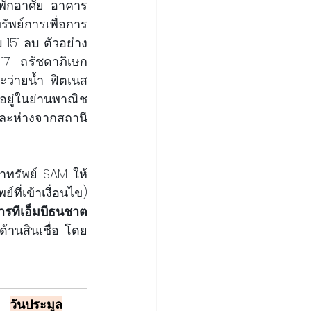
ุดพักอาศัย อาคาร
รัพย์การเพื่อการ
 151 ลบ. ตัวอย่าง
17  ถ.รัชดาภิเษก 
่ายน้ำ ฟิตเนส 
อยู่ในย่านพาณิช
ละห่างจากสถานี
ำทรัพย์ SAM ให้
ที่เข้าเงื่อนไข) 
ทีเอ็มบีธนชาต 
ด้านสินเชื่อ โดย
วันประมูล