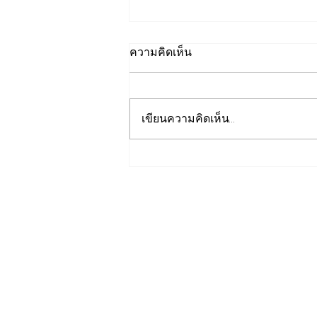
ความคิดเห็น
เขียนความคิดเห็น…
ชไนเดอร์ อิเล็คทริค ร่วม
กับ AMD เปิดตัวสถาปัตยกรรม
อ้างอิงครั้งแรกบน
แพลตฟอร์ม “Helios” เร่ง
การติดตั้งใช้งานสำหรับ AI
Factory