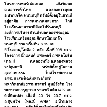
โครงการเพอร์เฟคเพลส แจ้งวัฒนะ 
ถ.หอการค้าไทย ต.คลองพระอุดม 
อ.ปากเกร็ด จ.นนทบุรี ทรัพย์ตั้งอยู่ในย่านที่
อยู่อาศัย การคมนาคมสะดวก ใกล้
โรงเรียนนานาชาติสิงคโปร์นนทบุรี 
องค์การบริหารส่วนตําบลคลองพระอุดม 
โรงเรียนเตรียมอุดมศึกษาน้อมเกล้า 
นนทบุรี  ราคาเริ่มต้น  5.69 ลบ.
5.โรงงาน/โกดัง 2 หลัง เนื้อที่ 198 ตร.ว. 
โครงการ บิ๊กแลนด์ แฟคตอรี่ ถ.พหลโยธิน 
(ทล. 1)            ต.คลองหนึ่ง อ.คลองหลวง 
จ.ปทุมธานี ทรัพย์ตั้งอยู่ในย่าน
อุตสาหกรรม ใกล้โรงพยาบาล
ธรรมศาสตร์เฉลิมพระเกียรติ 
มหาวิทยาลัยธรรมศาสตร์ ศูนย์รังสิต โรง
พยาบาลการุญ-เวช ราคาเริ่มต้น 14.12 ลบ.
6.ที่ดินเปล่า เนื้อที่ 20 ไร่ 29.7 ตร.ว. 
ถ.สุขุมวิท (ทล.3) ต.พลา อ.บ้านฉาง 