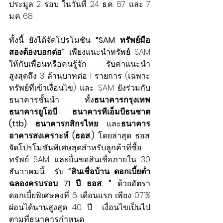
ประมูล 2 รอบ ในวันที่ 24 ธ.ค. 67 และ 7 
ม.ค. 68 
ทั้งนี้ ยังได้จัดโปรโมชัน 
“SAM ทรัพย์มือ
สองต้องบอกต่อ”
 เพียงแนะนำทรัพย์ SAM 
ให้กับเพื่อนหรือคนรู้จัก รับค่าแนะนำ
สูงสุดถึง 3 ล้านบาทต่อ 1 รายการ (เฉพาะ
ทรัพย์ที่เข้าเงื่อนไข) และ SAM ยังร่วมกับ
ธนาคารชั้นนำ ทั้ง
ธนาคารกรุงเทพ 
ธนาคารยูโอบี ธนาคารทีเอ็มบีธนชาต 
(ttb) ธนาคารกสิกรไทย 
และ
ธนาคาร
อาคารสงเคราะห์ (ธอส.)
 โดยล่าสุด ธอส. 
จัดโปรโมชันพิเศษสุดสำหรับลูกค้าที่ซื้อ
ทรัพย์ SAM และยื่นขอสินเชื่อภายใน 30 
ธันวาคมนี้  รับ
 “สินเชื่อบ้าน ดอกเบี้ยต่ำ 
ฉลองครบรอบ 71 ปี ธอส. ” 
ด้วยอัตรา
ดอกเบี้ยพิเศษคงที่ 6 เดือนแรก เพียง 0.71% 
ผ่อนได้นานสูงสุด 40 ปี  เงื่อนไขเป็นไป
ตามที่ธนาคารกำหนด