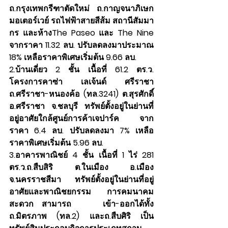
ถ.กรุงเทพกรีฑาตัดใหม่ ถ.กาญจนาภิเษก 
มอเตอร์เวย์ รถไฟฟ้าสายสีส้ม สถานีสัมมา
กร และห้างThe Paseo และ The Nine 
จากราคา 11.32 ลบ. ปรับลดลงมาประมาณ 
18% เหลือราคาพิเศษเริ่มต้น 9.66 ลบ.
2.บ้านเดี่ยว 2 ชั้น เนื้อที่ 61.2 ตร.ว. 
โครงการคาซ่า เลเจ้นด์ ศรีราชา 
ถ.ศรีราชา-หนองค้อ (ทล.3241) ต.สุรศักดิ์ 
อ.ศรีราชา จ.ชลบุรี ทรัพย์ตั้งอยู่ในย่านที่
อยู่อาศัยใกล้ศูนย์การค้าเจปาร์ค จาก
ราคา 6.4 ลบ. ปรับลดลงมา 7% เหลือ
ราคาพิเศษเริ่มต้น 5.96 ลบ.
3.อาคารพาณิชย์ 4 ชั้น เนื้อที่ 1 ไร่ 281 
ตร.ว.ถ.สืบสิริ ต.ในเมือง อ.เมือง 
จ.นครราชสีมา ทรัพย์ตั้งอยู่ในย่านที่อยู่
อาศัยและพาณิชยกรรม การคมนาคม
สะดวก สามารถ    เข้า-ออกได้ทั้ง 
ถ.มิตรภาพ (ทล.2) และถ.สืบศิริ เป็น