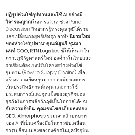
ปฎิรูปห่วงโซ่อุปทานและใช้ AI อย่างมี
วิจารณญาณ
ในการเสวนาช่วง Panel 
Discussion วิทยากรผู้ทรงคุณวุฒิได้ร่วม
แลกเปลี่ยนกลยุทธ์เชิงรุก อาทิ:• 
นิยามใหม่
ของห่วงโซ่อุปทาน: คุณณัฐนรี ชุมมา
นนท์ COO, RTN Logistics
 ชี้ให้เห็นว่าใน
ภาวะภูมิรัฐศาสตร์ใหม่ องค์กรในไทยและ
อาเซียนต้องเร่งปรับโครงสร้างห่วงโซ่
อุปทาน (Rewire Supply Chains) เพื่อ
สร้างความยืดหยุ่นมากกว่าเพียงแค่การ
เน้นประสิทธิภาพต้นทุน และการใช้
ประสบการณ์และจุดแข็งของธุรกิจของ
ธุรกิจในการพลิกวิกฤติเป็นโอกาสได้• 
AI 
กับความยั่งยืน: คุณเธนไชย เอี่ยมธงทอง 
CEO, Almorphosis
 ร่วมเจาะลึกบทบาท
ของ AI ที่เป็นเครื่องมือในการขับเคลื่อน
การเปลี่ยนแปลงขององค์กรในยุคปัจจุบัน 