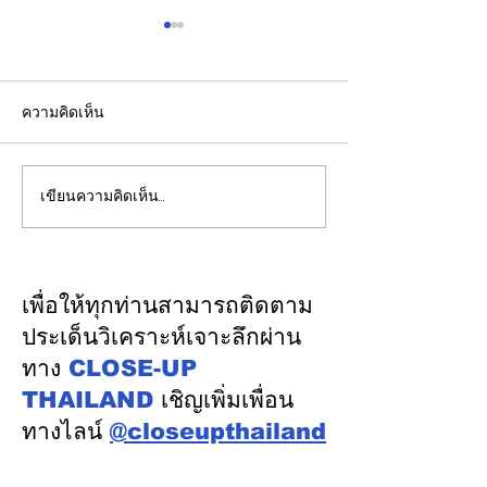
ความคิดเห็น
เขียนความคิดเห็น…
ปลัดมหาดไทยแถลงผล
"พิพัฒน์”ยกทีมลุ
ประชุม กสถ. เคาะมติ
ระบบรางมอสโก จ
รับรองยกเลิกบัญชีเดิม-ขึ้น
VNIIZHT ต่อย
บัญชีสอบท้องถิ่นใหม่ตาม
ไทย - รัสเซีย ดึ
เพื่อให้ทุกท่านสามารถติดตาม
คะแนนจริง
รู้ “ความปลอดภัย
ประเด็นวิเคราะห์เจาะลึกผ่าน
พัฒนาคน” ปูทาง
ทาง
CLOSE-UP
อุตสาหกรรมระบ
THAILAND
เชิญเพิ่มเพื่อน
ทางไลน์
@closeupthailand