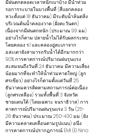
มีฝนตกตลอดเวลาหนักเบาบ้าง มีน้ำท่วม
รอการระบายในบางพื้นที่ (สี่แยกคลอง
หวะตั้งแต่ 18 ธันวาคม) มีระดับน้ำล้นตลิ่ง
บริเวณต้นน้ำคลองวาด (ฝั่งตะวันตก) 
เนื่องจากมีฝนตกหนัก (ประมาณ 99 มม) 
อย่างไรก็ตาม ปลายน้ำไม่ได้รับผลกระทบ 
โดยคลอง ร.1 และคลองอู่ตะเภาจาก 
อ.สะเดายังสามารถรับน้ำได้อีกมากกว่า 
90% การคาดการณ์ปริมาณฝนรุนแรง
สะสมจนถึงวันที่ 24 ธันวาคม มีความเสี่ยง
น้อยมากที่จะทำให้น้ำท่วมหาดใหญ่ (ลูก
ศรเขียว) อย่างไรก็ตามตั้งแต่วันที่ 25 
ธันวาคมควรติดตามสถานการณ์ต่อเนื่อง 
(ลูกศรเหลือง) รวมทั้งพื้นที่ 3 จังหวัด
ชายแดนใต้ (โดยเฉพาะ จ.นราธิวาส) การ
คาดการณ์ปริมาณฝนรุนแรง 3 วัน (25-
28 ธันวาคม) ประมาณ 250-430 มม. (ยัง
มีความคลาดเคลื่อนตามรูปแนบ) อนึ่ง
การคาดการณ์ปรากฎการณ์ EMI (El Nino 