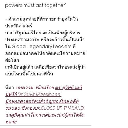
powers must act together”
~ คำถามสุดท้ายที่ท้าทายกว่ายุคใดใน
ประวัติศาสตร์
นายกรัฐมนตรีไทย จะเป็นเพียงผู้บริหาร
ประเทศตามวาระ หรือจะก้าวขึ้นเป็นหนึ่ง
ใน Global Legendary Leaders ที่
ออกแบบอนาคตให้ชาติและมีความหมาย
ต่อโลก
เวทีเปิดอยู่แล้ว เหลือเพียงว่าไทยจะส่งผู้นำ
แบบไหนขึ้นไปบนเวทีนั้น
ที่มา.. 
บทความ  เขียนโดย 
ดร. สุวิทย์ เมษิ
นทรีย์ Dr. Suvit Maesincee
นักยุทธศาสตร์คนสำคัญของไทย อดีต
รมว.อว.
 ซึ่งกองบก.CLOSE-UP THAILAND 
แลดูมีคุณค่าในการเผยแพร่แก่ผู้สนใจทั้ง
หลาย