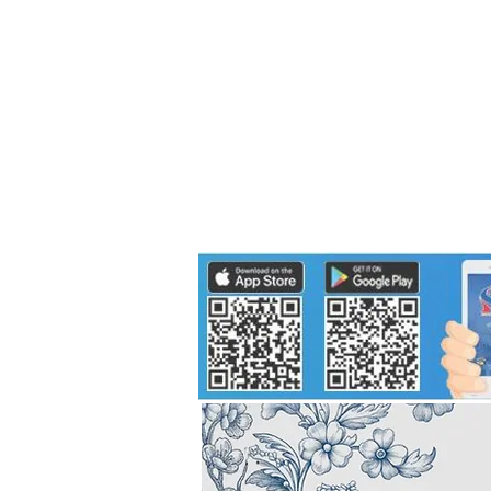
Politics
H-I-T-G
Knowledg
EEC
Eco Industrial Town-S