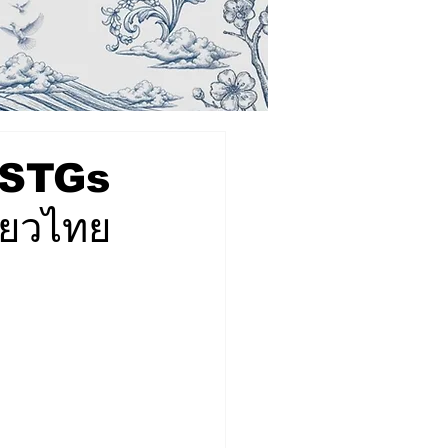
 STGs
ี่ยวไทย