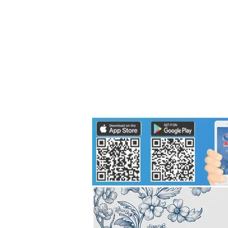
Politics
H-I-T-G
Knowledg
EEC
Eco Industrial Town-S