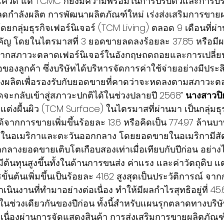
โควิด แต่ TCMC ก็ยังมีความพร้อมในการปรับตัวและการบริห
บลดกำลังผลิต การพัฒนาผลิตภัณฑ์ใหม่ เร่งส่งเสริมการขาย
โดยกลุ่มธุรกิจเฟอร์นิเจอร์ (TCM Living) ตลอด 9 เดือนที่ผ
คัญ โดยในไตรมาสที่ 3 ยอดขายลดลงร้อยละ 37.85 หรือมีผ
่องจากสภาวะตลาดเฟอร์นิเจอร์ในอังกฤษถดถอยและการเปลี่
ของลูกค้า ซึ่งบริษัทได้บริหารจัดการค่าใช้จ่ายอย่างมีปร
ผลิตเพื่อรองรับกับยอดขายที่คาดว่าจะหดลงตามสภาวะตลาด
ะกลับเข้าสู่สภาวะปกติได้ในช่วงปลายปี 2568” 
นางสาวปิ
แต่งผื้
นผิว (TCM Surface) ในไตรมาสที่ผ่านมา เป็นกลุ่มธุร
้จากการขายเพิ่มขึ้นร้อยละ 13.6 หรือคิดเป็น 774.97 ล้านบาท
่งในอเมริกาและตะวันออกกลาง โดยยอดขายในอเมริกามีสัด
ลางยอดขายเติบโตเกือบสองเท่าเมื่อเทียบกับปีก่อน อย่างไ
มีต้นทุนสูงขึ้นทั้งในด้านการขนส่ง ค่าแรง และค่าวัตถุดิบ แต
นต้นเพิ่มขึ้นเป็นร้อยละ 41.62 สูงสุดเป็นประวัติการณ์ จาก
ินงานที่ทำมาอย่างต่อเนื่อง ทำให้มีผลกำไรสุทธิอยู่ที่ 45.
ในช่วงเดียวกันของปีก่อน ทั้งนี้สำหรับแผนรุกตลาดทางบริษัท
อเนื่องผ่านการจัดแสดงสินค้า การส่งเสริมการขายผลิตภั