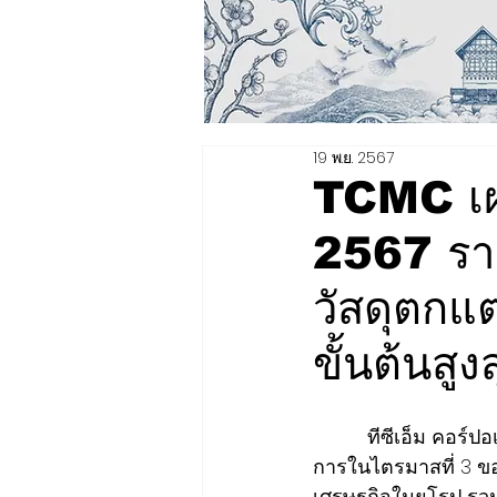
19 พ.ย. 2567
TCMC เผ
2567 ราย
วัสดุตกแต
ขั้นต้นสู
ทีซีเอ็ม คอร์
การในไตรมาสที่ 3 ขอ
เศรษฐกิจในยุโรป รวม