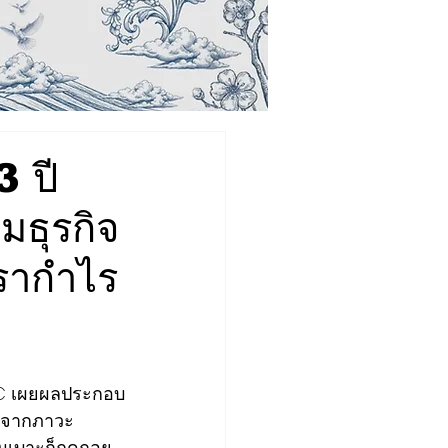
 ปี
มธุรกิจ
ตรากำไร
CMC เผยผลประกอบ
มาจากภาวะ
ุ้มเบาะก็ถดถอย