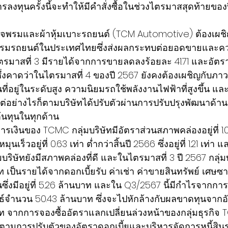
งทุนครั้งนี้จะทำให้มีคำสั่งซื้อในช่วงไตรมาสสุดท้ายของปี
รกิจพรมและผ้าหุ้มเบาะรถยนต์ (TCM Automotive) ต้องเผช
รมรถยนต์ในประเทศไทยซึ่งส่งผลกระทบต่อยอดขายและ
มาสที่ 3 มีรายได้จากการขายลดลงร้อยละ 41.71 และอัตรา
ซึ่งคาดว่าในไตรมาสที่ 4 ของปี 2567 ยังคงต้องเผชิญกับภาวะ
นที่อยู่ในระดับสูง ความนิยมรถใช้พลังงานไฟฟ้าที่สูงขึ้น 
้น แต่อย่างไรก็ตามบริษัทได้ปรับตัวผ่านการปรับปรุงพัฒนาด้
้นทุนในทุกด้าน
นะการเงินของ TCMC กลุ่มบริษัทมีอัตราส่วนสภาพคล่
องอยู่ที่ 
ร็วอยู่ที่ 0.63 เท่า ต่ำกว่าสิ้นปี 2566 ซึ่งอยู่ที่ 1.21 เท่า 
ริษัทยังมีสภาพคล่องที่ดี และในไตรมาสที่ 3 ปี 2567 กลุ่มบ
าท เป็นรายได้จากดอกเบี้ยรับ ค่าเช่า ค่าขายสินทรัพย์ เศษซ
ซึ่งมีอยู่ที่ 5.26 ล้านบาท และใน Q3/2567 นี้มีกำไรจากการ
ธ์จำนวน 50.43 ล้านบาท ซึ่งจะไปหักล้างกับผลขาดทุนจากอ
 จากการจองซื้ออัตราแลกเปลี่ยนล่วงหน้าของกลุ่มธุรกิจ
ติดตามการปรับตัวของอัตราดอกเบี้ยและบริหารจัดการหนี้สิน