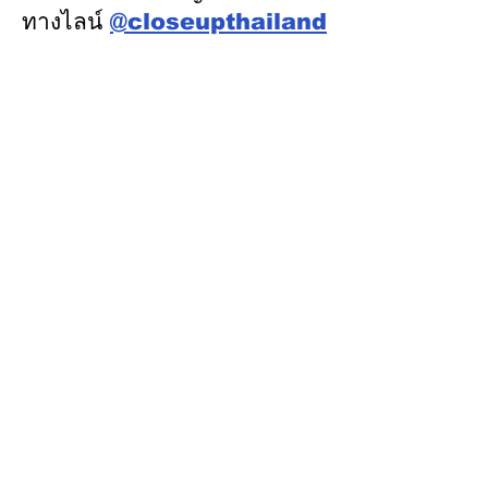
ทางไลน์
@closeupthailand
หมวดข่าว
ข่าวเด่น
เศรษฐกิจ
การเมือง
สังคม
ต่างประเทศ
ศิลปวัฒนธรรม-การศึกษา
พลังงาน สิ่งแวดล้อม
อสังหาริมทรัพย์
คมนาคม ขนส่ง
การค้า อุตสาหกรรม
เกษตร