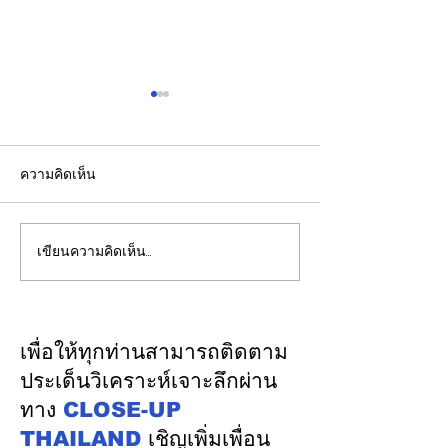
ความคิดเห็น
เขียนความคิดเห็น…
รัฐบาลชูกรอบคัด Data
เปิดปฐมบทใหม่ 
Center 4 มิติ ดันลงทุน
โนเรลหาดใหญ่ 
7.5 แสนล้านบาท สร้าง
มูลค่า 1.7 หมื่นล
งานทักษะสูง–เชื่อม SMEs
ครม.อนุมัติให้รฟ
เพื่อให้ทุกท่านสามารถติดตาม
ไทย พร้อมดูแลต้นทุนน้ำ–
ดำเนินการ
ประเด็นวิเคราะห์เจาะลึกผ่าน
ไฟอย่างเป็นธรรม
ทาง
CLOSE-UP
THAILAND
เชิญเพิ่มเพื่อน