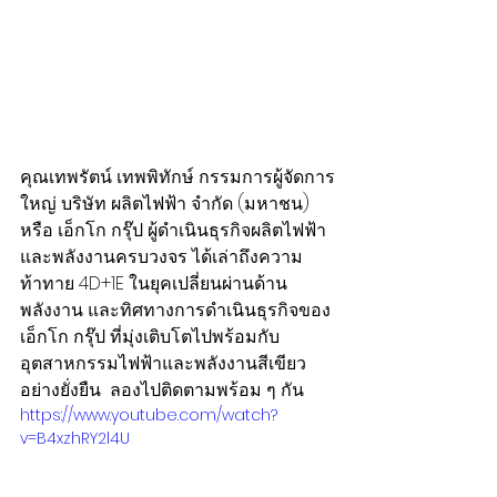
คุณเทพรัตน์ เทพพิทักษ์ กรรมการผู้จัดการ
ใหญ่ บริษัท ผลิตไฟฟ้า จำกัด (มหาชน) 
หรือ เอ็กโก กรุ๊ป ผู้ดำเนินธุรกิจผลิตไฟฟ้า
และพลังงานครบวงจร ได้เล่าถึงความ
ท้าทาย 4D+1E ในยุคเปลี่ยนผ่านด้าน
พลังงาน และทิศทางการดำเนินธุรกิจของ
เอ็กโก กรุ๊ป ที่มุ่งเติบโตไปพร้อมกับ
อุตสาหกรรมไฟฟ้าและพลังงานสีเขียว
อย่างยั่งยืน  ลองไปติดตามพร้อม ๆ กัน
https://www.youtube.com/watch?
v=B4xzhRY2l4U