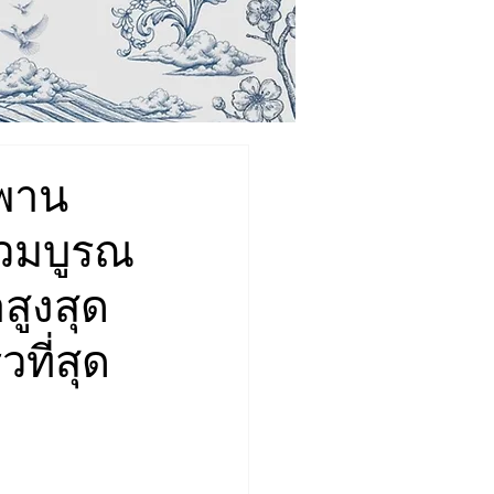
พาน
่วมบูรณ
สูงสุด
วที่สุด