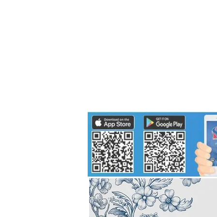
Politics
H-I-T-G
Knowledg
EEC
Eco Industrial Town-S