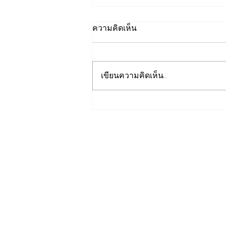
ความคิดเห็น
เขียนความคิดเห็น…
วว. ยกระดับคุณภาพ “บริการ
ภาคอุตสาหกรรม” ยืนหนึ่ง
มาตรฐานสากลขับเคลื่อนผู้
ประกอบการไทย ด้วย
วิทยาศาสตร์ เทคโนโลยี
นวัตกรรม