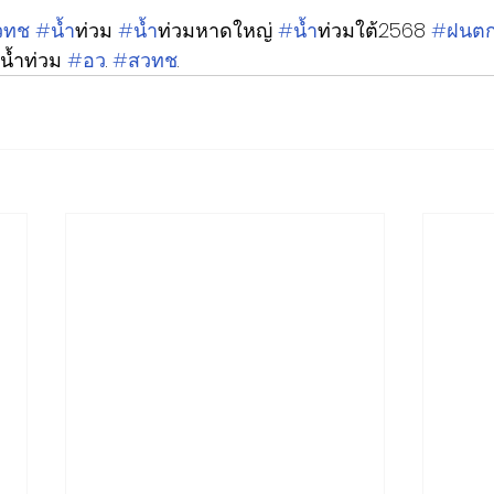
วทช
#น
้ำท่วม 
#น
้ำท่วมหาดใหญ่ 
#น
้ำท่วมใต้2568 
#ฝนต
์น้ำท่วม 
#อว
. 
#สวทช
.