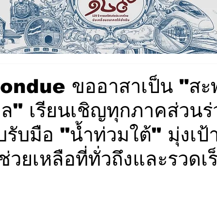
Fondue ขออาสาเป็น "สะ
มูล" เรียนเชิญทุกภาคส่วนร
ับมือ "น้ำท่วมใต้" มุ่งเป้า
่วยเหลือที่ทั่วถึงและรวดเร็