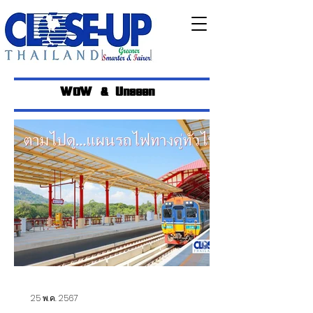
WOW & Unseen
25 พ.ค. 2567