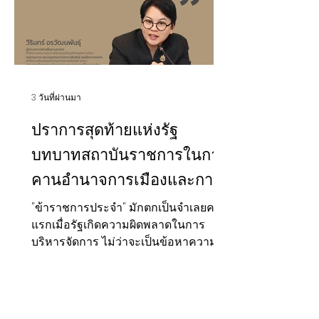
3 วันที่ผ่านมา
ปราการสุดท้ายแห่งรัฐ
บทบาทสถาบันราชการในการ
คานอำนาจการเมืองและการ
ปกป้องประโยชน์สาธารณะ
"ข้าราชการประจำ" มักตกเป็นจำเลยคน
แรกเมื่อรัฐเกิดความผิดพลาดในการ
ระยะยาว
บริหารจัดการ ไม่ว่าจะเป็นข้อหาความ
ล่าช้า เทอะทะ หรือการเป็นเครื่องมือของ
รัฐบาลยุคก่อน ฝ่ายการเมืองซึ่งเข้ามาสู่
อำนาจผ่านวัฏจักรการเลือกตั้ง มักใช้
กลยุทธ์ "การโยนความผิด" เพื่อรักษาฐาน