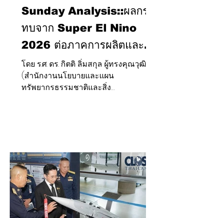
Sunday Analysis::ผลกระ
ทบจาก Super El Nino
2026 ต่อภาคการผลิตและ
ภาคบริการ ตลอดจน
โดย ร.ศ. ดร. กิตติ ลิ่มสกุล ผู้ทรงคุณวุฒิ สผ.
(สำนักงานนโยบายและแผน
เศรษฐกิจมหภาค ของ
ทรัพยากรธรรมชาติและสิ่ง
ประเทศไทย
แวดล้อม:สผ.)และผู้เชี่ยวชาญด้าน
เศรษฐกิจมหภาค ผลกระทบจาก Super
El Nino 2026 ต่อภาคการผลิตและภาค
บริการ ตลอดจนเศรษฐกิจมหภาค ของ
ประเทศไทย งานเสวนาหัวข้อ Super El
Nino 2025: พายุฝนหรือพายุเศรษฐกิจ
เมื่อวันที่ ๒๑ กรกฎาคม ๒๕๖๙ โรงแรมอ
มารีดอนเมืองแอร์พอร์ต โดย ร.ศ. ดร. กิตติ
ลิ่มสกุล ผู้ทรงคุณวุฒิ สผ. ได้เสนอประเด็น
ไว้น่าสนใจ!!! CLOSE-UP THAILAND สื่อ
เพื่อการพัฒนาสู่ความยั่งยืน แลเห็นว่ามี