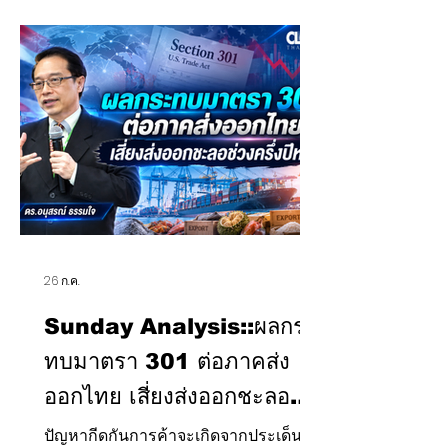
เสียง โดยวาดภาพให้ข้าราชการประจำ
กลายเป็นกลุ่มอำนาจรัฐซ่อนเร้น (Deep
State) หรืออุปสรรคต่อการพัฒนา
ประเทศ อย่างไรก็ตาม หากพิจารณาผ่าน
ปริซึมทางรัฐศาสตร์ และ
รัฐประศาสนศาสตร์ ระบบราชการประจำ
คือ "สถาบันรัฐ" เพียงหนึ่งเดียวที่ทำหน้าที่
เป็นก
26 ก.ค.
Sunday Analysis::ผลกระ
ทบมาตรา 301 ต่อภาคส่ง
ออกไทย เสี่ยงส่งออกชะลอ
ช่วงครึ่งปีหลัง
ปัญหากีดกันการค้าจะเกิดจากประเด็น