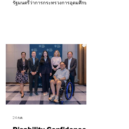
รัฐมนตรีว่าการกระทรวงการอุดมศึกษา
วิทยาศาสตร์ วิจัยและนวัตกรรม(อว.)
เขียนบทความเรื่อง "ชีวิตที่งดงามใน
ศตวรรษที่ 21เมื่อความสำเร็จเพียงอย่าง
เดียวไม่เพียงพอ" กอง
บรรณาธิการCLOSE-UP THAILAND เห็น
ว่ามีคุณค่าจึงนำมาเผยแพร่ต่อลองไป
ติดตาม "ชีวิตที่งดงามในศตวรรษที่ 21
เมื่อความสำเร็จเพียงอย่างเดียวไม่เพียง
พอ ลองหยุดพักสักครู่ แล้วมองชีวิตของ
เราในศตวรรษที่ 21 อย่างเงียบ ๆ จะเห็นว่า
โลกวันนี้น่าทึ่งอย่างยิ่ง เรามีเทคโนโลยี
24 ก.ค.