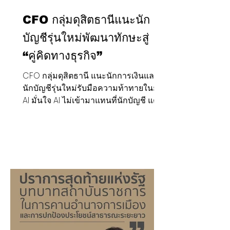
CFO กลุ่มดุสิตธานีแนะนัก
บัญชีรุ่นใหม่พัฒนาทักษะสู่
“คู่คิดทางธุรกิจ”
CFO กลุ่มดุสิตธานี แนะนักการเงินและ
นักบัญชีรุ่นใหม่รับมือความท้าทายในยุค
AI มั่นใจ AI ไม่เข้ามาแทนที่นักบัญชี แต่
จะมีบทบาทสำคัญในการเป็น “ผู้ช่วย”
ขณะที่นักการเงินและนักบัญชีต้องยก
ระดับตัวเองสู่การเป็น “คู่คิดทางธุรกิจ” ให้
กับผู้บริหารสูงสุด พร้อมเพิ่มทักษะด้าน
การวิเคราะห์เพื่อก้าวสู่การเป็นที่ปรึกษา
เชิงกลยุทธ์ เผยผนึกกลุ่ม “เพื่อนนักบัญชี”
รวมตัวลงรับสมัครชิงเก้าอี้ในสภาวิชาชีพ
บัญชี ด้วยเป้าหมายช่วยยกระดับวิชาชีพ
บัญชีสู่การเป็นผู้ร่วมขับเคลื่อนกลยุทธ์ ส่ง
มอบมูลค่าเพิ่มสำหรั