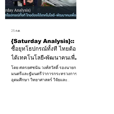
ประ
25 ก.ค.
{Saturday Analysis}::
ซื้อยุทโธปกรณ์ทั้งที ไทยต้อง
ได้เทคโนโลยี-พัฒนาคนเพื่อ
อนาคต"
โดย ศ.ดร.ยศชนัน วงศ์สวัสดิ์ รองนายกรัฐ
มนตรีและฐัมนตรีว่าการกระทรวงการ
อุดมศึกษา วิทยาศาสตร์ วิจัยและ
นวัตกรรม(อว.) เขียนบทความเรื่อง "ซื้อ
ยุทโธปกรณ์ทั้งที ไทยต้องได้เทคโนโลยี-
พัฒนาคนเพื่ออนาคต" กอง
บรรณาธิการCLOSE-UP THAILAND เห็น
ว่าเป็นแนวคิดไม่ธรรมดา จึงนำมาเผย