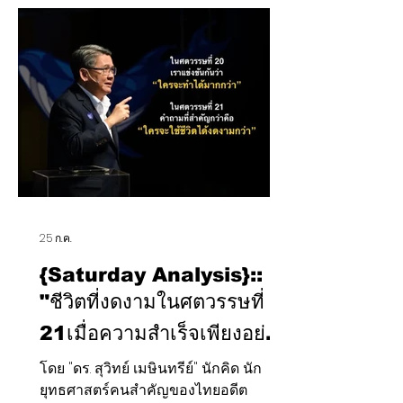
แพร่ต่อ ลองไปติดตาม "ซื้อยุทโธปกรณ์
ทั้งที ไทยต้องได้เทคโนโลยี-พัฒนาคน
เพื่ออนาคต วันนี้ผมร่วมกับกองทัพอากาศ
(ทอ.) แถลงข่าวเดินหน้านโยบาย
Defence Offset ในโครงการจัดหา
เครื่องบินขับไล่ Gripen E/F ระยะที่ 1 ซึ่ง
เป็นโมเดลในกา
25 ก.ค.
{Saturday Analysis}::
"ชีวิตที่งดงามในศตวรรษที่
21เมื่อความสำเร็จเพียงอย่าง
เดียวไม่เพียงพอ"
โดย "ดร. สุวิทย์ เมษินทรีย์" นักคิด นัก
ยุทธศาสตร์คนสำคัญของไทยอดีต