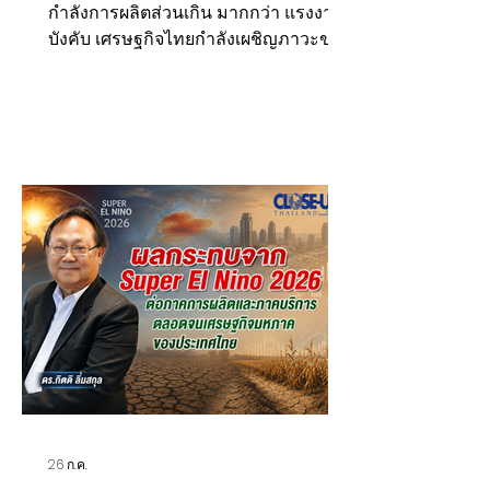
กำลังการผลิตส่วนเกิน มากกว่า แรงงาน
บังคับ เศรษฐกิจไทยกำลังเผชิญภาวะขาด
ดุลสามมิติ ขาดดุลบัญชีเดินสะพัด ขาดดุล
งบประมาณ ขาดดุลเงินทุนเคลื่อนย้าย
สงครามปิดช่องแคบฮอร์มูซระลอกใหม่
เพิ่มแรงกดดันขาดดุลการค้า ค่าเงินบาท
อ่อนและเงินเฟ้อ รศ. ดร. อนุสรณ์ ธรรมใจ
ส.ส. กรุงเทพฯ พรรคประชาชน และ รอง
ประธานกรรมาธิการการเงิน การคลัง
สถาบันการเงินและตลาดการเงิน สภาผู้
แทนราษฎร เปิดเผยว่า ต้องมีการประเมิน
ผลกระทบมาตรา 301 ต่อภาคส่งออกไทย
ให้ชัดเจน และ เตรียมกา
26 ก.ค.