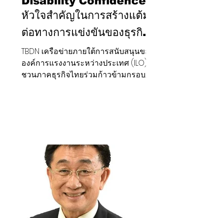
Disability Confidence
หัวใจสำคัญในการสร้างแต้ม
ต่อทางการแข่งขันของธุรกิจ
ไทย
TBDN เครือข่ายภายใต้การสนับสนุนของ
องค์การแรงงานระหว่างประเทศ (ILO)
ชวนภาคธุรกิจไทยร่วมก้าวข้ามกรอบ
ปฏิบัติตามกฎหมาย สู่การผสานพลังแห่ง
การยอมรับความแตกต่าง เพื่อขับเคลื่อน
นวัตกรรม ความยืดหยุ่น และการเติบโต
อย่างยั่งยืนในระยะยาว ในช่วงเวลาที่
ประเทศไทยกำลังก้าวเข้าสู่การ
เปลี่ยนแปลงทางโครงสร้างประชากร
ความคาดหวังที่เปลี่ยนไปของคนทำงาน
และการแข่งขันเพื่อดึงดูดบุคลากรที่มี
ศักยภาพสูงที่เข้มข้นขึ้นเรื่อย ๆ ผู้นำทาง
ธุรกิจในปัจจุบันกำลังมองเห็นโอกาสครั้ง
สำคัญในการเปลี่ยนมุมมองเรื่อ