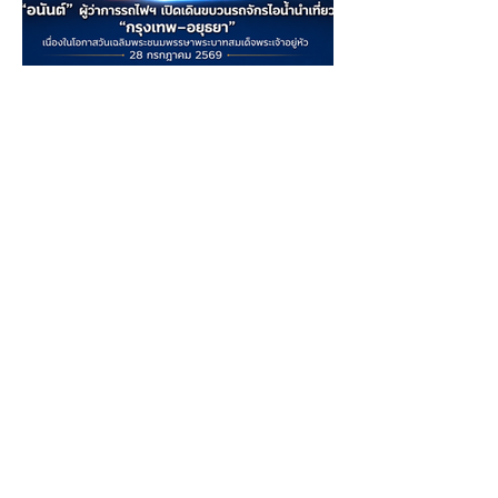
28 ก.ค.
“อนันต์” ผู้ว่าการรถไฟฯ เปิด
เดินขบวนรถจักรไอน้ำนำ
เที่ยว “กรุงเทพ–อยุธยา” เนื่อง
ในโอกาสวันเฉลิม
วันที่ 28 กรกฎาคม 2569 นายอนันต์
โพธิ์นิ่มแดง ผู้ว่าการรถไฟแห่ง
พระชนมพรรษาพระบาท
ประเทศไทย (รฟท.) เป็นประธานในพิธี
สมเด็จพระเจ้าอยู่หัว 28
ปล่อยขบวนรถจักรไอน้ำนำเที่ยวพิเศษ
เส้นทาง “กรุงเทพ – อยุธยา – กรุงเทพ”
กรกฎาคม 2569
เนื่องในโอกาสวันเฉลิมพระชนมพรรษา
พระบาทสมเด็จพระเจ้าอยู่หัว ณ สถานี
กรุงเทพ (หัวลำโพง) พร้อมด้วยนาย
1
/
70