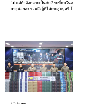
ไป แต่กำลังกลายเป็นภัยเงียบที่พบในคน
ลุกลาม
อายุน้อยลง รวมถึงผู้ที่ไม่เคยสูบบุหรี่ โดย
เฉพาะผู้หญิงชาวเอเชีย ปัจจุบันพบผู้ป่วย
ตั้งแต่อายุเพียง 35 ปี ขณะที่ผู้ป่วยมะเร็ง
ปอดกว่า 70% มักตรวจพบโรคเมื่อเข้าสู่
ระยะลุกลาม ส่งผลให้โอกาสรักษา
หายขาดลดลง แพทย์จึงเตือนประชาชน
อย่ารอให้มีอาการ เพราะ "ไม่มีอาการ"
ไม่ได้หมายความว่าไม่มีโรค พร้อม
แนะนำให้กลุ่มเสี่ยงเข้ารับการตรวจคัด
กรองด้วยเครื่องเอกซเรย์คอมพิวเตอร์
แบบใช้รังสีต่ำ หรือ Low-Dose CT
(LDCT)...
7 วันที่ผ่านมา