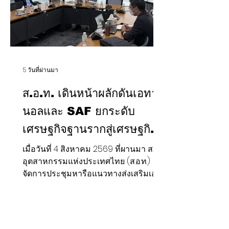
และหน่วยงานที่เกี่ยวข้อง ได้หารือก
5 วันที่ผ่านมา
ส.อ.ท. เดินหน้าผลักดันเอทา
นอลและ SAF ยกระดับ
เศรษฐกิจฐานรากสู่เศรษฐกิจ
หมุนเวียน
เมื่อวันที่ 4 สิงหาคม 2569 ที่่ผานมา สภา
อุตสาหกรรมแห่งประเทศไทย (ส.อ.ท.)
จัดการประชุมหารือแนวทางส่งเสริมเอ
ทานอลเพื่อความมั่นคงทางพลังงานและ
อุตสาหกรรมแห่งอนาคต โดยมีนาย
มงคล เฮงโรจนโสภณ รองประธาน ส.อ.ท.
และประธานสถาบันพลังงานเพื่อ