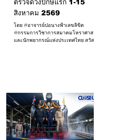
ตรวจดวงปักษ์แรก 1-15
สิงหาคม 2569
โดย #อาจารย์ปอนางฟ้าเลขลิขิต
#กรรมการวิชาการสมาคมโหราศาสตร์
และนักพยากรณ์แห่งประเทศไทย สวัสดี
ทุกคนค่ะ เข้าสู่ปักษ์แรกของเดือน
สิงหาคมกันแล้วนะคะ มาดูกันว่าพลัง
ของดวงดาวในช่วงนี้ จะส่งผลกับชีวิตของ
เราอย่างไรบ้าง ในช่วงวันที่ 1–15
สิงหาคมนี้ ดาวพฤหัสบดี (๕) ยังคงเป็น
ดาวประธานฝ่ายศุภเคราะห์ จึงเป็นช่วงที่
ภาพรวมของดวงชะตายังอยู่ในทิศทางที่ดี
หลายคนมีโอกาสได้รับข่าวดี ได้เริ่มต้น
สิ่งใหม่ หรือมีความก้าวหน้าในเรื่องงาน
การเงิน รวมถึงโอกาสที่รอคอยมานาน
เริ่มมีสัญญาณที่ชัดเจนมากขึ้นค่ะ