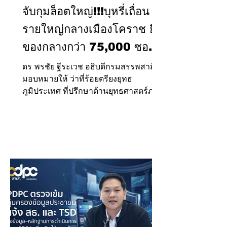
จับกุมล็อตใหญ่!!!บุหรี่เถื่อน
รายใหญ่กลางเมืองโคราช ยึด
ของกลางกว่า 75,000 ซอง
คิดเป็นภาษีที่รัฐสูญเสียกว่า 4
ดร. พรชัย ฐีระเวช อธิบดีกรมสรรพสามิต
มอบหมายให้ ว่าที่ร้อยตรียงยุทธ
ล้านบาท
ภูมิประเทศ ที่ปรึกษาด้านยุทธศาสตร์ภาษี
สรรพสามิต เป็นผู้แทนกรมสรรพสามิต
เข้าร่วมการแถลงข่าวผลการจับกุม
ขบวนการลักลอบจำหน่ายบุหรี่หนีภาษี
รายใหญ่ในพื้นที่จังหวัดนครราชสีมา
ร่วมกับศูนย์ป้องกันปราบปรามการกระ
ทำความผิดเกี่ยวกับบุหรี่ไฟฟ้าและ
ผลิตภัณฑ์ยาสูบ สำนักงานตำรวจแห่ง
ชาติ (ศปบย.ตร.) กองบัญชาการตำรวจ
สอบสวนกลาง (CIB) และกองบังคับการ
ปราบปรามการกระทำความผิดเกี่ยวกับ
อาชญากรรมทางเศรษฐกิจ (ปอศ.) เมื่อวัน