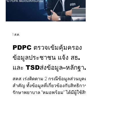
ที่ 3 สิงหาคม 25
1 ส.ค.
PDPC ตรวจเข้มคุ้มครอง
ข้อมูลประชาชน แจ้ง สธ.
และ TSDส่งข้อมูล–หลักฐาน
การดำเนินการตาม PDPA
สคส. เร่งติดตาม 2 กรณีข้อมูลส่วนบุคคล
สำคัญ ทั้งข้อมูลที่เกี่ยวข้องกับสิทธิการ
เพิ่มเติมให้ครบถ้วน
รักษาพยาบาล “หมอพร้อม” ได้มีผู้ใช้สิทธิ์
ร้องเรียนแล้วกว่า 30 ราย และเหตุข้อมูล
ผู้ใช้บริการ TSD Investor Portal รั่วไหล
ประมาณ 2 แสนราย แจ้งหน่วยงานนำส่ง
ข้อเท็จจริงและหลักฐานเพิ่มเติม ย้ำต้อง
ตรวจสอบตั้งแต่ต้นเหตุ ขอบเขตผลกระ