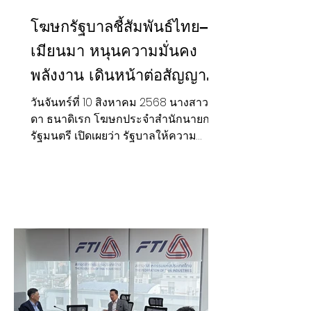
โฆษกรัฐบาลชี้สัมพันธ์ไทย–
เมียนมา หนุนความมั่นคง
พลังงาน เดินหน้าต่อสัญญา
ก๊าซ ลดความเสี่ยงพลังงานใน
วันจันทร์ที่ 10 สิงหาคม 2568 นางสาวรัช
ดา ธนาดิเรก โฆษกประจำสำนักนายก
อนาคต
รัฐมนตรี เปิดเผยว่า รัฐบาลให้ความ
สำคัญกับการรักษาความสัมพันธ์และ
ความร่วมมือกับประเทศเพื่อนบ้าน กรณี
กับเมียนมานั้น มีความเชื่อมโยงกับ
ประเทศไทยทั้งด้านเศรษฐกิจ ความมั่นคง
สิ่งแวดล้อม และพลังงาน โดยความร่วม
มือด้านพลังงานที่ดำเนินมาอย่างต่อเนื่อง
มีส่วนสำคัญต่อการสร้างความมั่นคงทาง
พลังงานและการบริหารต้นทุนการผลิต
ของประเทศ ล่าสุด นายเอกนัฏ พร้อม
พันธุ์ รัฐมนตรีว่าการกระทรวงพลังงาน