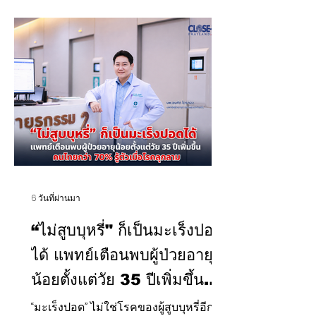
อุตสาหกรรม พร้อมด้วยนายพิพัฒน์ สุทธิ
วิเศษศักดิ์ นายกกิตติมศักดิ์สมาคมการค้า
ผู้ผลิตเอทานอลไทย เข้าร่วมการประชุม
ณ ห้องประชุม 1010 C.P. GROUP & TRUE
ส.อ.ท. การประชุมครั้งนี้มุ่งเน้นการยก
ระดับและเพิ่มมูลค่าผลผลิตทางการ
เกษตร โดยเฉพาะอ้อยและมันสำปะหลัง...
6 วันที่ผ่านมา
“ไม่สูบบุหรี่" ก็เป็นมะเร็งปอด
ได้ แพทย์เตือนพบผู้ป่วยอายุ
น้อยตั้งแต่วัย 35 ปีเพิ่มขึ้นคน
ไทยกว่า 70% รู้ตัวเมื่อโรค
“มะเร็งปอด” ไม่ใช่โรคของผู้สูบบุหรี่อีกต่อ