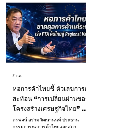
ทบ การแจ้งเหตุ ตลอดจนมาตรการ
เยียวยาและป้องกันเหตุซ้ำ ก่อนพิจารณา
ดำเนินการตามกฎหมาย สำนักงานคณะ
กรรมการคุ้มครองข้อมูลส่วนบุคคล
(สคส.) หรือ PDPC เดินหน้าตรวจสอบ
กรณีที่อาจกระทบต่อข้อมูล
31 ก.ค.
หอการค้าไทยชี้ ตัวเลขการค้า
สะท้อน “การเปลี่ยนผ่านของ
โครงสร้างเศรษฐกิจไทย” ย้ำ
ขาดดุลการค้าเป็นภาพระยะ
ดร.พจน์ อร่ามวัฒนานนท์ ประธาน
กรรมการหอการค้าไทยและสภา