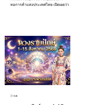
สั้น แนะเร่ง FTA ดึงการ
หอการค้าแห่งประเทศไทย เปิดเผยว่า
ลงทุน และยกระดับไทยสู่
ตัวเลขการส่งออกของไทยในเดือน
Regional Value Chain
มิถุนายน 2569 ที่ขยายตัว 20.8% และ
เติบโตต่อเนื่องเป็นเดือนที่ 24 สะท้อนให้
เห็นว่าภาคการส่งออกของไทยยังมี
ศักยภาพและสามารถแข่งขันในตลาด
โลกได้ แม้เศรษฐกิจโลกยังเผชิญความไม่
แน่นอนจากปัจจัยด้านภูมิรัฐศาสตร์
สงครามการค้า และการเปลี่ยนแปลง
นโยบายการค้าของประเทศมหาอำนาจ
โดยครึ่งปีแรกของปี 2569 การส่งออก
ไทยยังขยายตัวได้ 17.6% ดร.พจน์ กล่าวว่า
แม้ว่าการนำเข้าจะขยายตัวสูงกว่า
31 ก.ค.