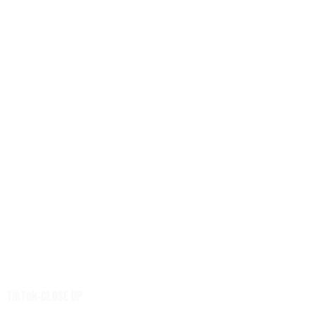
เศรษฐกิจ
การเมือง
สังคม
ต่างประเทศ
ศิลปวัฒนธรรม-การศึกษา
พลังงาน สิ่งแวดล้อม
อสังหาริมทรัพย์
คมนาคม ขนส่ง
การค้า อุตสาหกรรม
เกษตร
การเงิน ประกัน
การตลาด-สุขภาพ
เทคโนโลยี
นวัตกรรม
เสียงชุมชน
TikTok-CLOSE UP
ศูนย์รวมข่าวดี