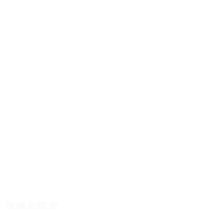
เศรษฐกิจ
การเมือง
สังคม
ต่างประเทศ
ศิลปวัฒนธรรม-การศึกษา
พลังงาน สิ่งแวดล้อม
อสังหาริมทรัพย์
คมนาคม ขนส่ง
การค้า อุตสาหกรรม
เกษตร
การเงิน ประกัน
การตลาด-สุขภาพ
เทคโนโลยี
นวัตกรรม
เสียงชุมชน
TikTok-CLOSE UP
ศูนย์รวมข่าวดี