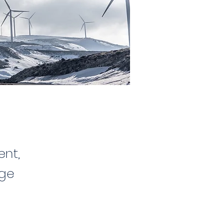
ent,
nge