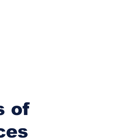
CSR
ESG&SDG
PR & Event
ิ่น
ช้อปปี้ง online
ท่องเที่ยว
s of
ces