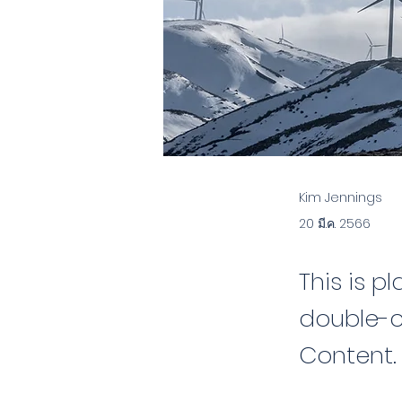
Kim Jennings
20 มี.ค. 2566
This is p
double-c
Content.