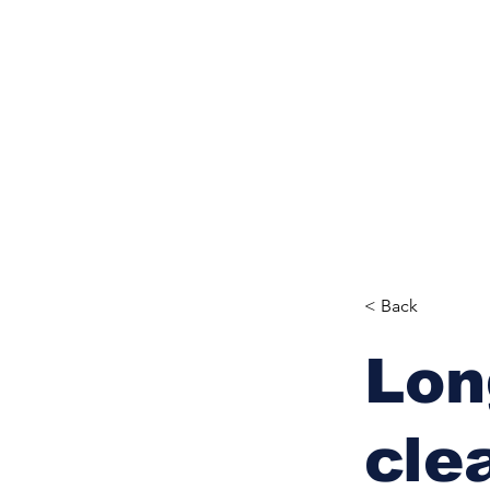
Politics
H-I-T-G
Knowledg
EEC
Eco Industrial Town-S
< Back
Lon
cle