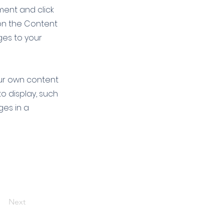
ement and click
on the Content
ges to your
our own content
to display, such
ges in a
Next