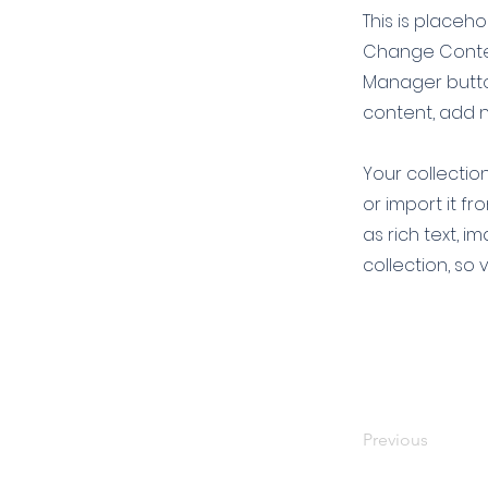
This is placeh
Change Conten
Manager button
content, add 
Your collectio
or import it fr
as rich text, i
collection, so 
Previous