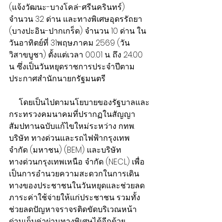
(แจ้งวัฒนะ-บางโคล่-ศรีนครินทร์) 
จำนวน 32 ด่าน และทางพิเศษอุดรรัถยา 
(บางปะอิน-ปากเกร็ด) จำนวน 10 ด่าน ใน
วันอาทิตย์ที่ 31พฤษภาคม 2569 (วัน
วิสาขบูชา) ตั้งแต่เวลา 00.01 น. ถึง 24.00 
น. ซึ่งเป็นวันหยุดราชการประจำปีตาม
ประกาศสำนักนายกรัฐมนตรี 
     โดยเป็นไปตามนโยบายของรัฐบาลและ
กระทรวงคมนาคมที่ปรากฏในสัญญา
สัมปทานฉบับแก้ไขใหม่ระหว่าง กทพ. 
บริษัท ทางด่วนและรถไฟฟ้ากรุงเทพ 
จำกัด (มหาชน) (BEM) และบริษัท
ทางด่วนกรุงเทพเหนือ จำกัด (NECL) เพื่อ
เป็นการอำนวยความสะดวกในการเดิน
ทางของประชาชนในวันหยุดและช่วยลด
ภาระค่าใช้จ่ายให้แก่ประชาชน รวมทั้ง
ช่วยลดปัญหาจราจรติดขัดบริเวณหน้า
ด่านเก็บค่าผ่านทางพิเศษได้อีกด้วย