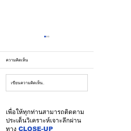
ความคิดเห็น
เขียนความคิดเห็น…
รองปลัดกระทรวงพลังงาน
EGCO Group ต
นำคณะผู้แทนไทยผลักดัน
ความเชื่อมั่นจา
ความร่วมมือด้านพลังงาน
เงิน รักษาอันดับ
ในเวทีประชุมหารือเชิง
“AA / Stable” 3
เพื่อให้ทุกท่านสามารถติดตาม
นโยบายด้านพลังงานไทย -
เนื่อง
ประเด็นวิเคราะห์เจาะลึกผ่าน
ออสเตรเลีย ครั้งที่ 2 ณ
ทาง
CLOSE-UP