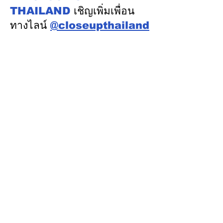
เมืองแคนเบอร์รา เครือรัฐ
THAILAND
เชิญเพิ่มเพื่อน
ออสเตรเลีย
ทางไลน์
@closeupthailand
หมวดข่าว
ข่าวเด่น
เศรษฐกิจ
การเมือง
สังคม
ต่างประเทศ
ศิลปวัฒนธรรม-การศึกษา
พลังงาน สิ่งแวดล้อม
อสังหาริมทรัพย์
คมนาคม ขนส่ง
การค้า อุตสาหกรรม