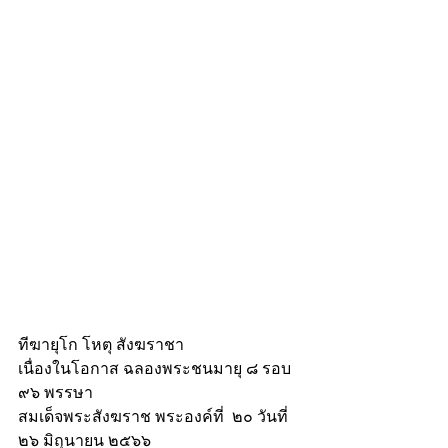
ทีฆายุโก โหตุ สังฆราชา
เนื่องในโอกาส ฉลองพระชนมายุ ๘ รอบ 
๙๖ พรรษา
สมเด็จพระสังฆราช พระองค์ที่  ๒๐ วันที่ 
๒๖ มิถุนายน ๒๕๖๖