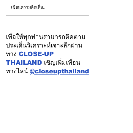
เขียนความคิดเห็น…
CLOSE-UP THAILAND
พันธมิตร!คือ 1ใ
: พัฒนารถไฟไทยก้าวสู่
ไขความสำเร็จแ
ความยั่งยืน ตอบโจทย์วิสัย
เติบโตอย่างยั่งย
ทัศน์ “ดร.วีริศ อัมระปาล”
EGCO !!!
เพื่อให้ทุกท่านสามารถติดตาม
{เพิ่มโอกาส-เพิ่มคุณค่า- ลด
ประเด็นวิเคราะห์เจาะลึกผ่าน
ภาระของรัฐ-พัฒนา
ทาง
CLOSE-UP
บุคลากร}
THAILAND
เชิญเพิ่มเพื่อน
ทางไลน์
@closeupthailand
หมวดข่าว
ข่าวเด่น
เศรษฐกิจ
การเมือง