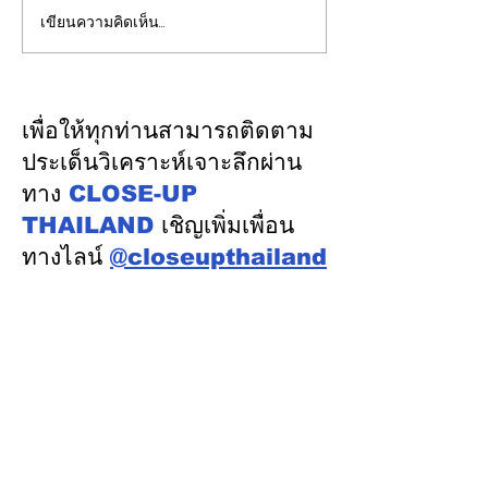
เขียนความคิดเห็น…
ปลัดมหาดไทยแถลงผล
"พิพัฒน์”ยกทีมลุ
ประชุม กสถ. เคาะมติ
ระบบรางมอสโก จ
รับรองยกเลิกบัญชีเดิม-ขึ้น
VNIIZHT ต่อย
บัญชีสอบท้องถิ่นใหม่ตาม
ไทย - รัสเซีย ดึ
เพื่อให้ทุกท่านสามารถติดตาม
คะแนนจริง
รู้ “ความปลอดภัย
ประเด็นวิเคราะห์เจาะลึกผ่าน
พัฒนาคน” ปูทาง
ทาง
CLOSE-UP
อุตสาหกรรมระบ
THAILAND
เชิญเพิ่มเพื่อน
ทางไลน์
@closeupthailand
หมวดข่าว
ข่าวเด่น
เศรษฐกิจ
การเมือง