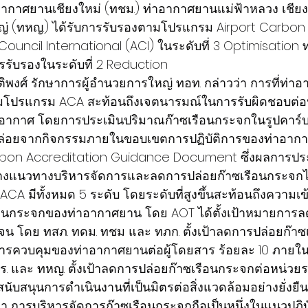
อากาศยานเชียงใหม่ (ทชม.) ท่าอากาศยานแม่ฟ้าหลวง เชีย
 (ทหญ.) ได้รับการรับรองตามโปรแกรม Airport Carbon 
Council International (ACI) ในระดับที่ 3 Optimisation
การรับรองในระดับที่ 2 Reduction
ิพงศ์ รักษาการผู้อำนวยการใหญ่ ทอท. กล่าวว่า การที่ท่าอ
่วมโปรแกรม ACA สะท้อนถึงเจตนารมณ์ในการรับผิดชอบต่
ิอากาศ โดยการประเมินปริมาณก๊าซเรือนกระจกในรูปคาร
ี่ปล่อยจากกิจกรรมภายในขอบเขตการปฏิบัติการของท่าอา
bon Accreditation Guidance Document ซึ่งผลการประเ
แนวทางบริหารจัดการและลดการปล่อยก๊าซเรือนกระจกได้
 ACA มีทั้งหมด 5 ระดับ โดยระดับที่สูงขึ้นสะท้อนถึงความเ
ือนกระจกของท่าอากาศยาน โดย AOT ได้ตั้งเป้าหมายการล
จน โดย ทสภ. ทดม. ทชม และ ทภก. ตั้งเป้าลดการปล่อยก๊า
้การควบคุมของท่าอากาศยานต่อผู้โดยสาร ร้อยละ 10 ภายในปี
ชร. และ ทหญ. ตั้งเป้าลดการปล่อยก๊าซเรือนกระจกต่อหน่วยร
สนับสนุนการดำเนินงานที่เป็นมิตรต่อสิ่งแวดล้อมอย่างยั่งยืน
า การบริหารจัดการก๊าซเรือนกระจกถือเป็นหนึ่งในแนวปฏิบั