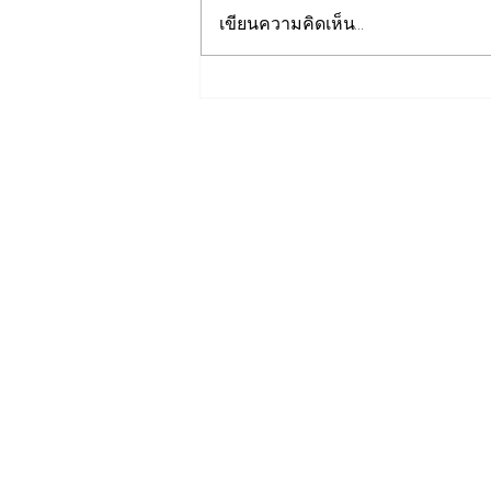
เขียนความคิดเห็น…
เปิดปฐมบทใหม่ รถไฟฟ้าโมโน
เรลหาดใหญ่ สงขลา มูลค่า
1.7 หมื่นล้าน ล่าสุดค
รม.อนุมัติให้รฟม.เข้าดำเนิน
การ