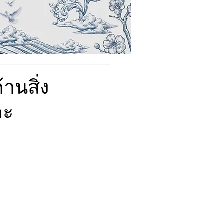
านสิ่ง
ละ