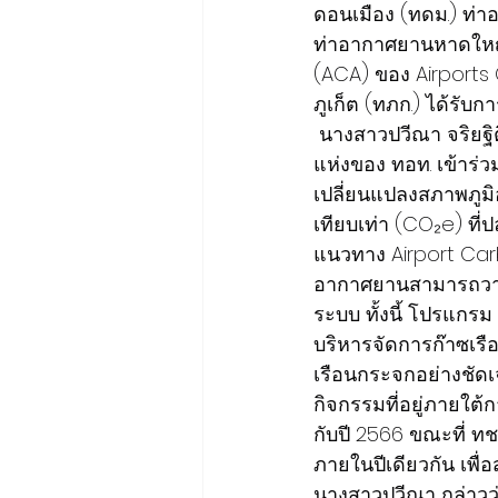
ดอนเมือง (ทดม.) ท่า
ท่าอากาศยานหาดใหญ่
(ACA) ของ Airports 
ภูเก็ต (ทภก.) ได้รับ
 นางสาวปวีณา จริยฐิต
แห่งของ ทอท. เข้าร
เปลี่ยนแปลงสภาพภูม
เทียบเท่า (CO₂e) ท
แนวทาง Airport Car
อากาศยานสามารถวาง
ระบบ ทั้งนี้ โปรแกรม
บริหารจัดการก๊าซเร
เรือนกระจกอย่างชัดเ
กิจกรรมที่อยู่ภายใต
กับปี 2566 ขณะที่ ท
ภายในปีเดียวกัน เพื่อ
นางสาวปวีณา กล่าวว่