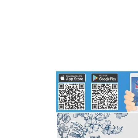
Politics
H-I-T-G
Knowledg
EEC
Eco Industrial Town-S