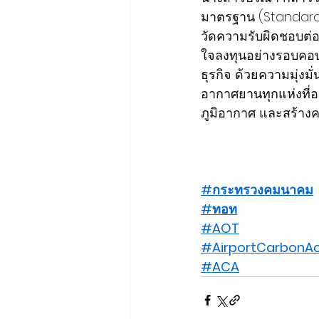
มาตรฐาน (Standard B
วัดความรับผิดชอบต่อส
ใจลงทุนอย่างรอบคอบ
ธุรกิจ ด้วยความมุ่งมั
อากาศยานทุกแห่งที่
ภูมิอากาศ และสร้างคว
#กระทรวงคมนาคม
#ทอท
#AOT
#AirportCarbonAc
#ACA