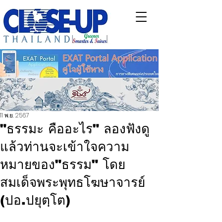
11 พ.ย. 2567
"ธรรมะ คืออะไร" ลองฟังดู
แล้วท่านจะเข้าใจความ
หมายของ"ธรรม" โดย
สมเด็จพระพุทธโฆษาจารย์
(ปอ.ปยุตฺโต)