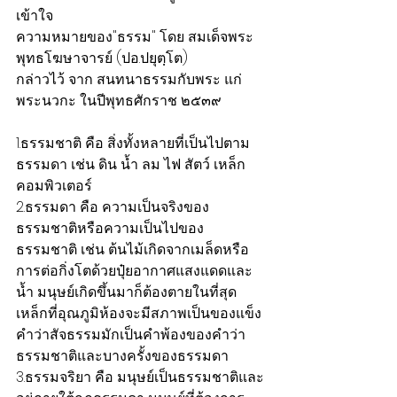
เข้าใจ
ความหมายของ"ธรรม" โดย สมเด็จพระ
พุทธโฆษาจารย์ (ปอ.ปยุตฺโต)
กล่าวไว้ จาก สนทนาธรรมกับพระ แก่ 
พระนวกะ ในปีพุทธศักราช ๒๕๓๙
1.ธรรมชาติ คือ สิ่งทั้งหลายที่เป็นไปตาม
ธรรมดา เช่น ดิน น้ำ ลม ไฟ สัตว์ เหล็ก 
คอมพิวเตอร์
2.ธรรมดา คือ ความเป็นจริงของ
ธรรมชาติหรือความเป็นไปของ
ธรรมชาติ เช่น ต้นไม้เกิดจากเมล็ดหรือ
การต่อกิ่งโตด้วยปุ๋ยอากาศแสงแดดและ
น้ำ มนุษย์เกิดขึ้นมาก็ต้องตายในที่สุด 
เหล็กที่อุณภูมิห้องจะมีสภาพเป็นของแข็ง 
คำว่าสัจธรรมมักเป็นคำพ้องของคำว่า
ธรรมชาติและบางครั้งของธรรมดา
3.ธรรมจริยา คือ มนุษย์เป็นธรรมชาติและ