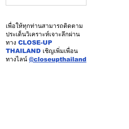
บัญชีรุ่นใหม่พัฒนาทักษะสู่
บทบาทสถาบันรา
“คู่คิดทางธุรกิจ”
การคานอำนาจกา
และการปกป้องป
เพื่อให้ทุกท่านสามารถติดตาม
สาธารณะระยะย
ประเด็นวิเคราะห์เจาะลึกผ่าน
ทาง
CLOSE-UP
THAILAND
เชิญเพิ่มเพื่อน
ทางไลน์
@closeupthailand
หมวดข่าว
ข่าวเด่น
เศรษฐกิจ
การเมือง
สังคม