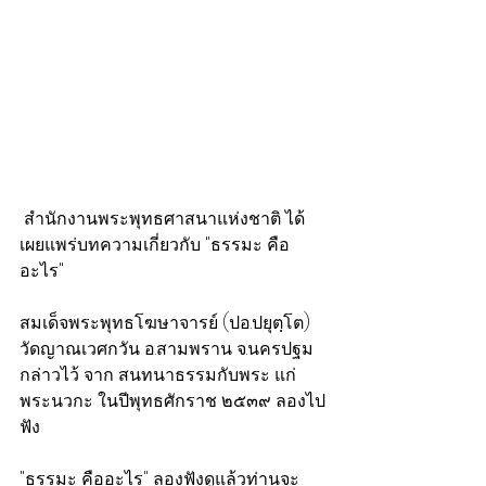
 สำนักงานพระพุทธศาสนาแห่งชาติ ได้
เผยแพร่บทความเกี่ยวกับ "ธรรมะ คือ
อะไร"
สมเด็จพระพุทธโฆษาจารย์ (ปอ.ปยุตฺโต) 
วัดญาณเวศกวัน อ.สามพราน จ.นครปฐม 
กล่าวไว้ จาก สนทนาธรรมกับพระ แก่ 
พระนวกะ ในปีพุทธศักราช ๒๕๓๙ ลองไป
ฟัง
"ธรรมะ คืออะไร" ลองฟังดูแล้วท่านจะ