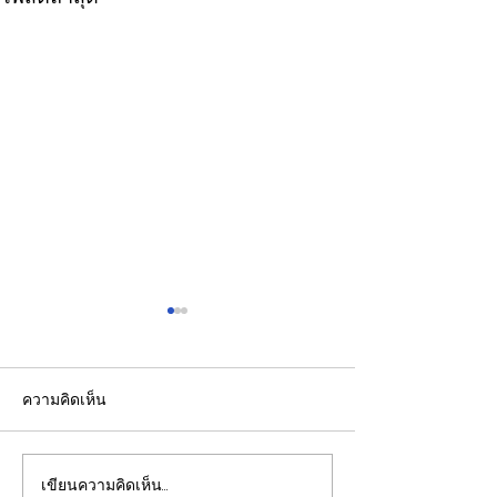
ความคิดเห็น
เขียนความคิดเห็น…
CFO กลุ่มดุสิตธานีแนะนัก
ปราการสุดท้ายแห