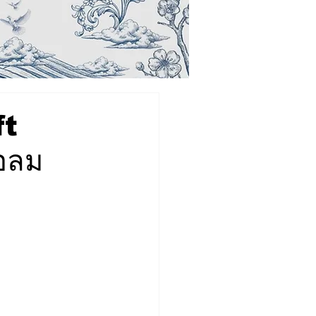
ft
อลม