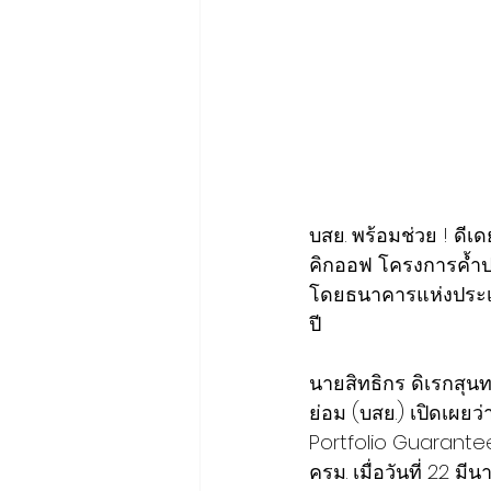
​บสย. พร้อมช่วย ! ดี
คิกออฟ โครงการค้ำประก
โดยธนาคารแห่งประเท
ปี
นายสิทธิกร ดิเรกสุน
ย่อม (บสย.) เปิดเผยว่
Portfolio Guarante
ครม. เมื่อวันที่ 22 ม