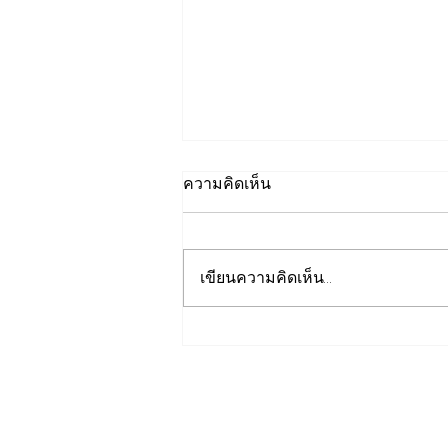
ความคิดเห็น
เขียนความคิดเห็น…
เปิดปฐมบทใหม่ รถไฟฟ้าโมโน
เรลหาดใหญ่ สงขลา มูลค่า
1.7 หมื่นล้าน ล่าสุดค
รม.อนุมัติให้รฟม.เข้าดำเนิน