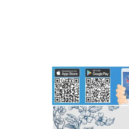
Politics
H-I-T-G
Knowledg
EEC
Eco Industrial Town-S