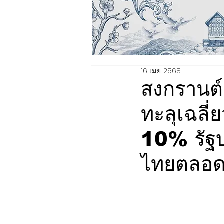
16 เม.ย. 2568
สงกรานต์ส
ทะลุเฉลี่
10% รัฐบา
ไทยตลอด