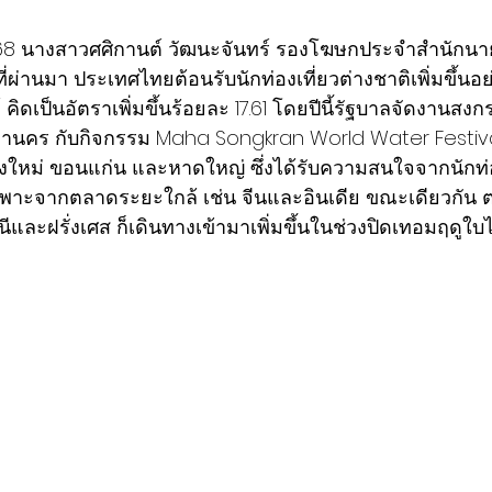
2568 นางสาวศศิกานต์ วัฒนะจันทร์ รองโฆษกประจำสำนักนาย
ที่ผ่านมา ประเทศไทยต้อนรับนักท่องเที่ยวต่างชาติเพิ่มขึ้นอ
ิดเป็นอัตราเพิ่มขึ้นร้อยละ 17.61 โดยปีนี้รัฐบาลจัดงานสงกร
มหานคร กับกิจกรรม Maha Songkran World Water Festi
ียงใหม่ ขอนแก่น และหาดใหญ่ ซึ่งได้รับความสนใจจากนักท่อ
พาะจากตลาดระยะใกล้ เช่น จีนและอินเดีย ขณะเดียวกัน
ีและฝรั่งเศส ก็เดินทางเข้ามาเพิ่มขึ้นในช่วงปิดเทอมฤดูใบไ