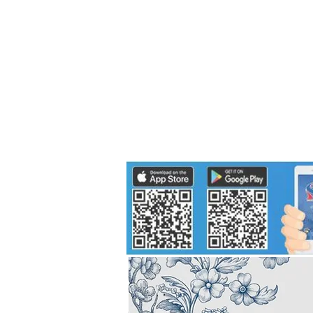
Politics
H-I-T-G
Knowledg
EEC
Eco Industrial Town-S