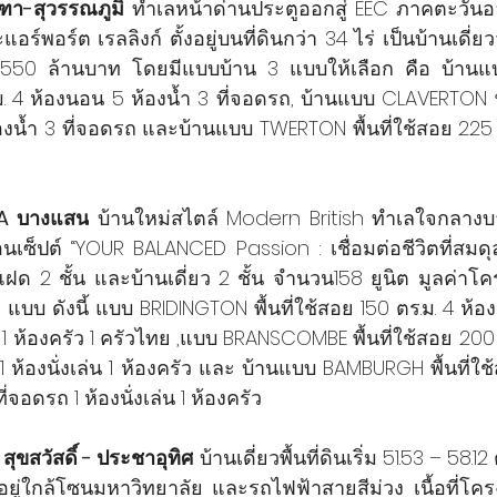
ฑา-สุวรรณภูมิ
 ทำเลหน้าด่านประตูออกสู่ EEC ภาคตะวัน
อร์พอร์ต เรลลิงก์ ตั้งอยู่บนที่ดินกว่า 34 ไร่ เป็นบ้านเดี่ย
1,550 ล้านบาท โดยมีแบบบ้าน 3 แบบให้เลือก คือ บ้าน
.ม. 4 ห้องนอน 5 ห้องน้ำ 3 ที่จอดรถ, บ้านแบบ CLAVERTON พื
องน้ำ 3 ที่จอดรถ และบ้านแบบ TWERTON พื้นที่ใช้สอย 225 
IA บางแสน
 บ้านใหม่สไตล์ Modern British ทำเลใจกลาง
นเซ็ปต์ “YOUR BALANCED Passion : เชื่อมต่อชีวิตที่สมดุล
นแฝด 2 ชั้น และบ้านเดี่ยว 2 ชั้น จำนวน158 ยูนิต มูลค่าโครง
แบบ ดังนี้ แบบ BRIDINGTON พื้นที่ใช้สอย 150 ตร.ม. 4 ห้อง
่น 1 ห้องครัว 1 ครัวไทย ,แบบ BRANSCOMBE พื้นที่ใช้สอย 200
1 ห้องนั่งเล่น 1 ห้องครัว และ บ้านแบบ BAMBURGH พื้นที่ใช
่จอดรถ 1 ห้องนั่งเล่น 1 ห้องครัว
ุขสวัสดิ์ - ประชาอุทิศ
 บ้านเดี่ยวพื้นที่ดินเริ่ม 51.53 – 58.12 
.อยู่ใกล้โซนมหาวิทยาลัย และรถไฟฟ้าสายสีม่วง เนื้อที่โคร