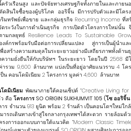
ี้ครัวเรือนสูง และปัจจัยทางเศรษฐกิจทั้งภายในและภายนอ
ดสินใจซื้อของผู้บริโภค ออริจิ้น มีการปรับตัวและมีโครงก
ริมทรัพย์เพื่อขาย และกลุ่มธุรกิจ Recurring Income ที่ส
ัดระวังในการดำเนินธุรกิจ การเปิดตัวโครงการใหม่นั้น จึ
ามกลยุทธ์ Resilience Leads To Sustainable Grow
องค์กรพร้อมรับมือต่อการเปลี่ยนแปลง สู่การเป็นผู้นำแล
เพื่อสร้างความสมดุลในระยะยาวอย่างมีเสถียรภาพทั้งด้านธ
้างความยั่งยืนให้กับบริษัทฯ ในระยะยาว โดยในปี 2568 มี
ารวม 9,600 ล้านบาท แบ่งเป็นที่อยู่อาศัยแนวราบ 4 โคร
ป็น คอนโดมิเนียม 2 โครงการ มูลค่า 4,600  ล้านบาท
โดมิเนียม
 พัฒนาภายใต้คอนเซ็ปต์ “Creative Living for All
ว คือ 
โครงการ SO ORIGIN SUKHUMVIT 105 (โซ ออริจิ้น ส
 อาคาร จำนวน 913 ยูนิต พร้อม 2 ร้านค้า เป็นคอนโดฯใหม่ใกล
มารถเดินทางเข้าสู่ใจกลางกรุงเทพฯได้สะดวก รายล้อมด้
ครงการออกแบบภายใต้แนวคิด “Modern Classic Timeles
ลักษณ์เฉพาะตัวของแบรนด์ SO ORIGIN ผสานศิลปะการออก