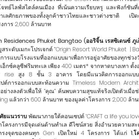
บโจทย์ไลฟ์สไตล์คนเมือง ที่เน้นความเรียบหรู และฟังก์ชันท
เลศักยภาพของทั้งลูกค้าชาวไทยและชาวต่างชาติ เปิดตัว
ครงการ 2,600 ล้านบาท
 Residences Phuket Bangtao (ออริจิ้น เรสซิเดนซ์ ภูเ
ยูสระดับเมกะโปรเจกต์ “Origin Resort World Phuket  | B
ิการแบบโรงแรมที่ออกแบบมาเพื่อการอยู่อาศัยของทุกช่วง
ดเอ็กซ์คลูซีฟริมทะเล เพียง 400 เมตร* จากหาดบางเทา ตั้งอยู่
w rise สูง 8 ชั้น 3 อาคาร โดยมีแนวคิดการออกแบบ
็ปต์การออกแบบสะท้อนความ Timeless Modern Archit
่างลงตัวเพื่อให้ ”คุณ” ค้นพบความสุขแท้จริงเปิดตัวเมื่อช
ing แล้วกว่า 600 ล้านบาท ของมูลค่าโครงการ 2,000 ล้า
อาศัยแนวราบ
 พัฒนาภายใต้คอนเซปต์ ‘CRAFT a life you love’ 
 ทุกโครงการมีจุดเด่นด้านทำเล ดีไซน์สวย สิ่งอำนวยความสะ
์ตรงจุดของคนทุก Gen เปิดใหม่ 4 โครงการ ได้แก่ 
1.