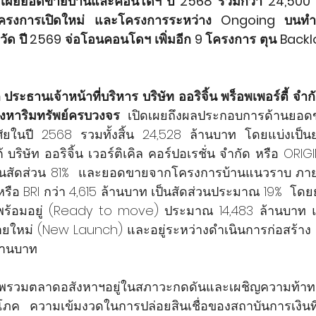
์ตี้ เผยยอดขายบ้านและคอนโดฯ ปี 2568 รวมกว่า 24,500 
โครงการเปิดใหม่ และโครงการระหว่าง Ongoing บนทำเ
วัด ปี 2569 จ่อโอนคอนโดฯ เพิ่มอีก 9 โครงการ ตุน Backlo
ประธานเจ้าหน้าที่บริหาร บริษัท ออริจิ้น พร็อพเพอร์ตี้ จำก
สังหาริมทรัพย์ครบวงจร
 เปิดเผยถึงผลประกอบการด้านยอดข
าศัยในปี 2568 รวมทั้งสิ้น 24,528 ล้านบาท โดยแบ่งเป็
ริษัท ออริจิ้น เวอร์ติเคิล คอร์ปอเรชั่น จํากัด หรือ ORIG
เป็นสัดส่วน 81%  และยอดขายจากโครงการบ้านแนวราบ ภายใ
หรือ BRI กว่า 4,615 ล้านบาท เป็นสัดส่วนประมาณ 19%  โด
พร้อมอยู่ (Ready to move) ประมาณ 14,483 ล้านบา
ขายใหม่ (New Launch) และอยู่ระหว่างดำเนินการก่อสร้า
้านบาท
ี่ภาพรวมตลาดอสังหาฯอยู่ในสภาวะกดดันและเผชิญความท้าท
ริโภค ความเข้มงวดในการปล่อยสินเชื่อของสถาบันการเงินที่