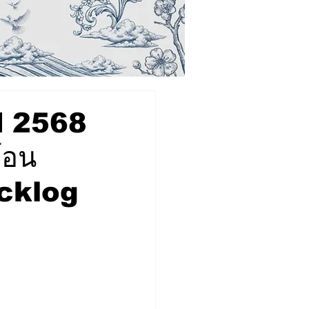
ปี 2568
โอน
acklog