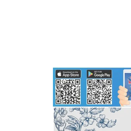
Politics
H-I-T-G
Knowledg
EEC
Eco Industrial Town-S