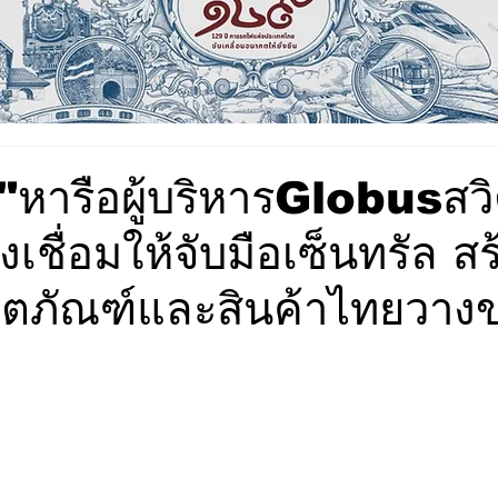
๊งค์"หารือผู้บริหารGlobusสว
งเชื่อมให้จับมือเซ็นทรัล ส
ตภัณฑ์และสินค้าไทยวางขา