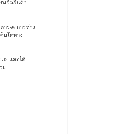
รผลิตสินค้า
ิหารจัดการห้าง
เติบโตทาง
obus และได้
้วย