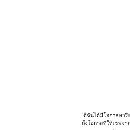
"ดิฉันได้มีโอกาสหารื
ถึงโอกาสที่ให้เชฟจา