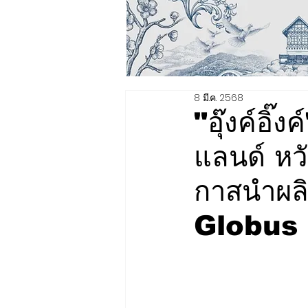
8 มี.ค. 2568
"อุ๊งค์อิ
แลนด์ หวั
กาสนำผลิ
Globus