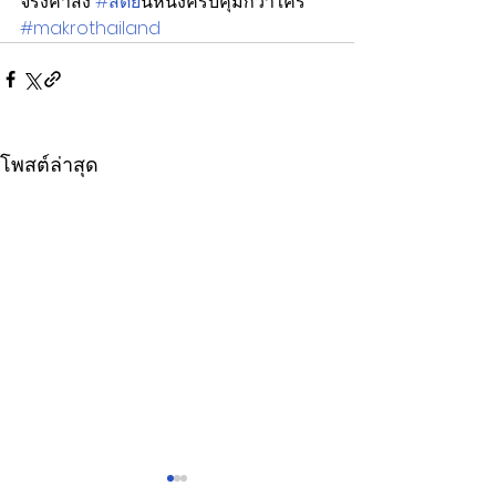
จริงค้าส่ง 
#สดย
ืนหนึ่งครบคุ้มกว่าใคร 
#makrothailand
โพสต์ล่าสุด