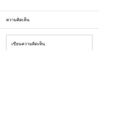
ความคิดเห็น
เขียนความคิดเห็น…
“ไม่สูบบุหรี่" ก็เป็นมะเร็ง
รองโฆษกรัฐบาลแ
ปอดได้ แพทย์เตือนพบผู้
นำงบผู้ป่วยบัตรท
ป่วยอายุน้อยตั้งแต่วัย 35 ปี
อีเวนต์ ย้ำรัฐบ
เพิ่มขึ้นคนไทยกว่า 70%
ทุกบาทเพื่อความ
เพื่อให้ทุกท่านสามารถติดตาม
รู้ตัวเมื่อโรคลุกลาม
พร้อมเปิดรับทุก
ประเด็นวิเคราะห์เจาะลึกผ่าน
สอบ
ทาง
CLOSE-UP
THAILAND
เชิญเพิ่มเพื่อน
ทางไลน์
@closeupthailand