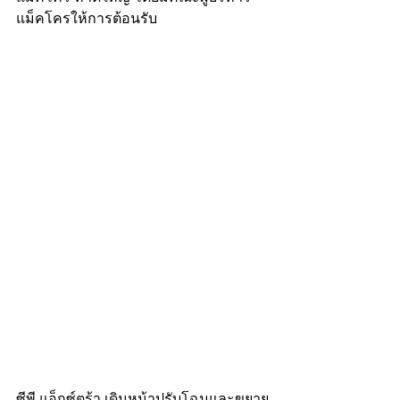
แม็คโครให้การต้อนรับ
ซีพี แอ็กซ์ตร้า เดินหน้าปรับโฉมและขยาย