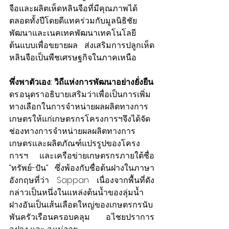
จือและผลิตเห็ดหลินจือที่มีคุณภาพได้
ตลอดทั้งปีโดยดีแทคร่วมกับมูลนิธิชัย
พัฒนาและเนคเทคพัฒนาเทคโนโลยี
ต้นแบบเพื่อขยายผล ส่งเสริมการปลูกเห็ด
หลินจือเป็นพืชเศรษฐกิจในภาคเหนือ
พึ่งพาตัวเอง: วิถีแห่งการพัฒนาอย่างยั่งยืน
ดร.อนุตราอธิบายเสริมว่าเพื่อเป็นการเพิ่ม
ทางเลือกในการจำหน่ายผลผลิตทางการ
เกษตรให้แก่เกษตรกรโครงการฯจึงได้จัด
ช่องทางการจำหน่ายผลผลิตทางการ
เกษตรและผลิตภัณฑ์แปรรูปของโครง
การฯ และเครือข่ายเกษตรกรภายใต้ชื่อ 
“ทรัพย์-ปัน” ซึ่งพ้องกับชื่อต้นฝางในภาษา
อังกฤษที่ว่า Sappan เนื่องจากพื้นที่ดัง
กล่าวเป็นหนึ่งในแหล่งต้นน้ำของลุ่มน้ำ
ฝางอันเป็นเส้นเลือดใหญ่ของเกษตรกรนับ
พันครัวเรือนครอบคลุม อ.ไชยปราการ 